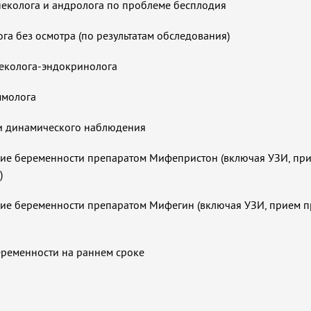
неколога и андролога по проблеме бесплодия
га без осмотра (по результатам обследования)
неколога-эндокринолога
ммолога
 и динамического наблюдения
е беременности препаратом Мифепристон (включая УЗИ, пр
И)
е беременности препаратом Мифегин (включая УЗИ, прием п
еременности на раннем сроке