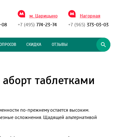
м. Царицыно
Нагорная
-08
+7 (495)
774-23-74
+7 (965)
373-03-03
ОПРОСОВ
СКИДКА
ОТЗЫВЫ
 аборт таблетками
енности по-прежнему остается высоким.
ьезные осложнения. Щадящей альтернативой