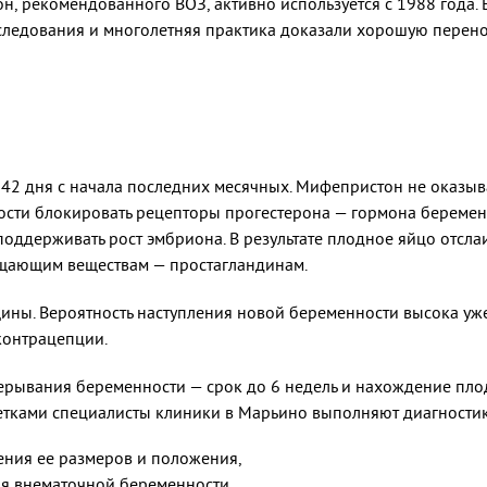
 рекомендованного ВОЗ, активно используется с 1988 года. Е
сследования и многолетняя практика доказали хорошую перено
42 дня с начала последних месячных. Мифепристон не оказыв
сти блокировать рецепторы прогестерона — гормона беременн
поддерживать рост эмбриона. В результате плодное яйцо отсла
ращающим веществам — простагландинам.
щины. Вероятность наступления новой беременности высока уж
контрацепции.
рывания беременности — срок до 6 недель и нахождение плодн
летками специалисты клиники в Марьино выполняют диагностик
ения ее размеров и положения,
я внематочной беременности.