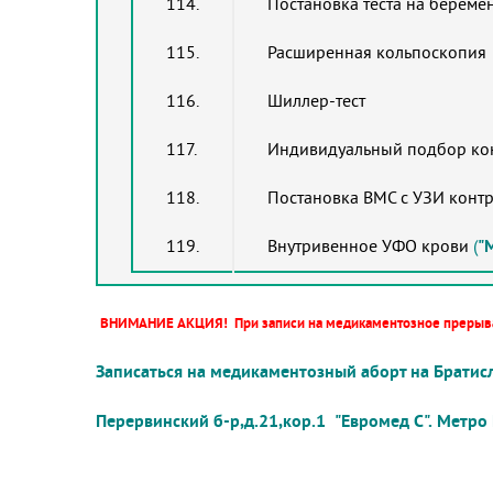
114.
Постановка теста на береме
115.
Расширенная кольпоскопия
116.
Шиллер-тест
117.
Индивидуальный подбор ко
118.
Постановка ВМС с УЗИ контр
119.
Внутривенное УФО крови
(
"
ВНИМАНИЕ АКЦИЯ!
При записи на медикаментозное прерыв
Записаться на медикаментозный аборт на Братисл
Перервинский б-р,д.21,кор.1
"Евромед С".
Метро 