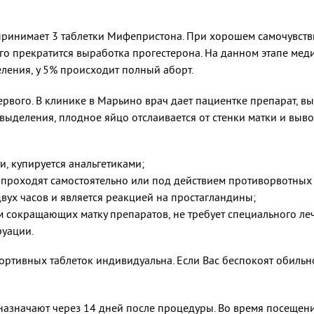
принимает 3 таблетки Мифепристона. При хорошем самочувств
 чего прекратится выработка прогестерона. На данном этапе м
ения, у 5% происходит полный аборт.
первого. В клинике в Марьино врач дает пациентке препарат,
деления, плодное яйцо отслаивается от стенки матки и вывод
и, купируется анальгетиками;
 проходят самостоятельно или под действием противорвотных 
вух часов и является реакцией на простагландины;
м сокращающих матку препаратов, не требует специального ле
руации.
тивных таблеток индивидуальна. Если Вас беспокоят обильно
 назначают через 14 дней после процедуры. Во время посещени