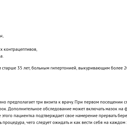
ы,
х контрацептивов,
а.
тарше 35 лет, больным гипертонией, выкуривающим более 20 
о предполагает три визита к врачу. При первом посещении сп
рок. Дополнительное обследование может включать мазок на ф
ле этого пациентка подтверждает свое намерение прервать бе
ть процедура, чего следует ожидать и как вести себя на каждо