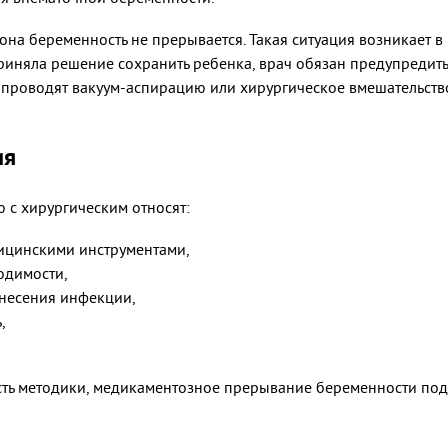
на беременность не прерывается. Такая ситуация возникает в 
риняла решение сохранить ребенка, врач обязан предупредит
проводят вакуум-аспирацию или хирургическое вмешательств
ия
 с хирургическим относят:
дицинскими инструментами,
одимости,
несения инфекции,
,
сть методики, медикаментозное прерывание беременности под