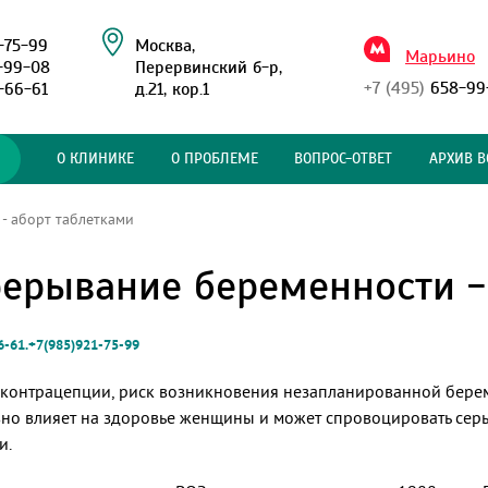
-75-99
Москва,
Марьино
-99-08
Перервинский б-р,
+7 (495)
658-99
-66-61
д.21, кор.1
О КЛИНИКЕ
О ПРОБЛЕМЕ
ВОПРОС-ОТВЕТ
АРХИВ В
- аборт таблетками
ерывание беременности -
6-61.+7(985)921-75-99
контрацепции, риск возникновения незапланированной берем
но влияет на здоровье женщины и может спровоцировать сер
и.