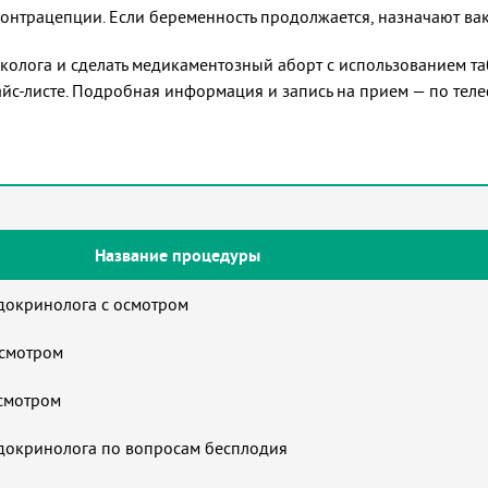
онтрацепции. Если беременность продолжается, назначают ва
колога и сделать медикаментозный аборт с использованием т
айс-листе. Подробная информация и запись на прием — по тел
Название процедуры
докринолога с осмотром
осмотром
осмотром
ндокринолога по вопросам бесплодия