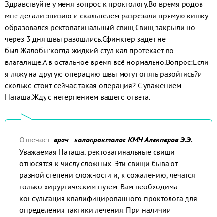
Здравствуйте у меня вопрос к проктологу.Во время родов
мне делали эпизию и скальпелем разрезали прямую кишку
образовался ректовагинальный свищ.Свищ закрыли но
через 3 дня швы разошлись.Сфинктер задет не
был.Жалобы:когда жидкий стул кал протекает во
влагалище.А в остальное время всё нормально.Вопрос:Если
я ляжу на другую операцию швы могут опять разойтись?и
сколько стоит сейчас такая операция? С уважением
Наташа.Жду с нетерпением вашего ответа.
Отвечает:
врач - колопроктолог КМН Алекперов Э.Э.
Уважаемая Наташа, ректовагинальные свищи
относятся к числу сложных. Эти свищи бывают
разной степени сложности и, к сожалению, лечатся
только хирургическим путем. Вам необходима
консультация квалифицированного проктолога для
определения тактики лечения. При наличии