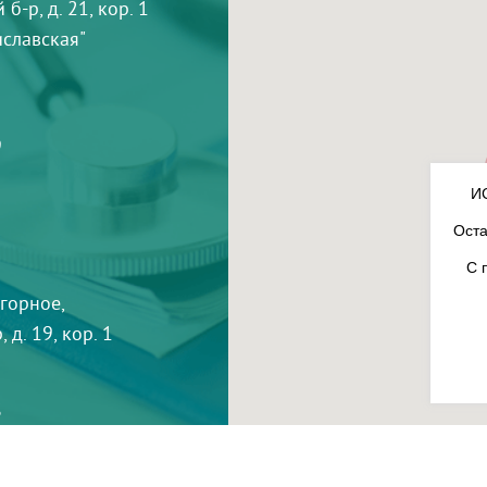
-р, д. 21, кор. 1
тиславская"
9
И
Оста
С 
агорное,
 д. 19, кор. 1
3