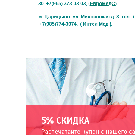
30
+7(965) 373-03-03, (
ЕвромедС
).
м. Царицыно. ул. Михневская д. 8 тел: +
+7(985)774-3074, ( Интел Мед ).
5% СКИДКА
Распечатайте купон с нашего с