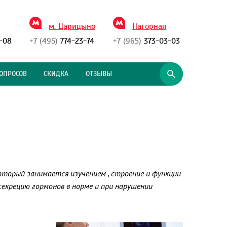
м. Царицыно
Нагорная
-08
+7 (495)
774-23-74
+7 (965)
373-03-03
ОПРОСОВ
СКИДКА
ОТЗЫВЫ
, который занимается изучением , строение и функции
секрецию гормонов в норме и при нарушении