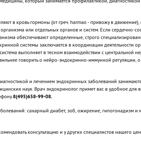
 медицины, который занимается профилактикой, диагностикой
ют в кровь гормоны (от греч. harmao - привожу в движение),
организма или отдельных органов и систем. Если сердечно-сос
рганизма обеспечивают определенные, строго специализирова
кринной системы заключается в координации деятельности ор
система выполняет в тесном взаимодействии с центральной н
авильнее говорить о нейро-эндокринно-иммунной регуляции, о
иагностикой и лечением эндокринных заболеваний занимают
цинских наук. Врач эндокринолог примет вас в удобное для в
лефону
8(495)658-99-08.
олеваний: сахарный диабет, зоб, ожирение, гипогонадизм и 
мендовать консультацию и у других специалистов нашего цен