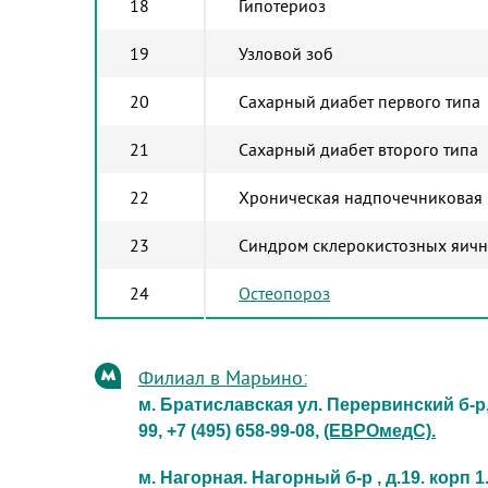
18
Гипотериоз
19
Узловой зоб
20
Сахарный диабет первого типа
21
Сахарный диабет второго типа
22
Хроническая надпочечниковая 
23
Синдром склерокистозных яич
24
Остеопороз
Филиал в Марьино:
м. Братиславская ул. Перервинский б-р, 2
99,
+7 (495) 658-99-08
,
(ЕВРОмедС).
м. Нагорная. Нагорный б-р , д.19. корп 1