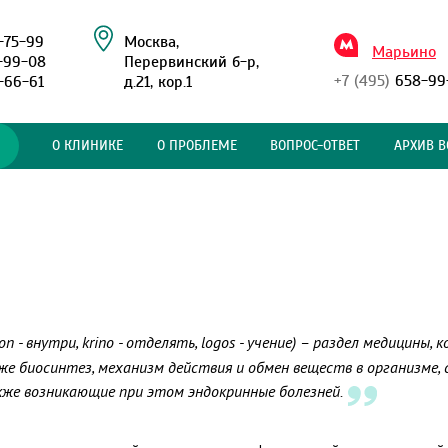
-75-99
Москва,
Марьино
-99-08
Перервинский б-р,
+7 (495)
658-99
-66-61
д.21, кор.1
О КЛИНИКЕ
О ПРОБЛЕМЕ
ВОПРОС-ОТВЕТ
АРХИВ В
on - внутри, krino - отделять, logos - учение) – раздел медицины
же биосинтез, механизм действия и обмен веществ в организме, 
кже возникающие при этом эндокринные болезней.