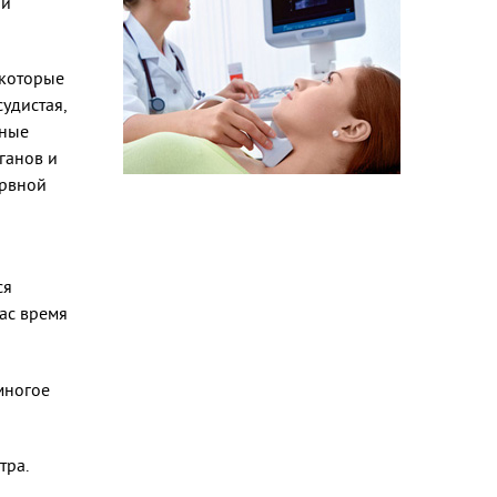
 и
 которые
удистая,
нные
ганов и
ервной
ся
ас время
многое
тра.