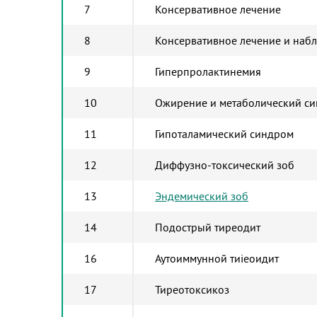
7
Консервативное лечение
8
Консервативное лечение и наб
9
Гиперпролактинемия
10
Ожирение и метаболический с
11
Гипоталамический синдром
12
Диффузно-токсический зоб
13
Эндемический зоб
14
Подострый тиреодит
16
Аутоиммунной тиіеоидит
17
Тиреотоксикоз