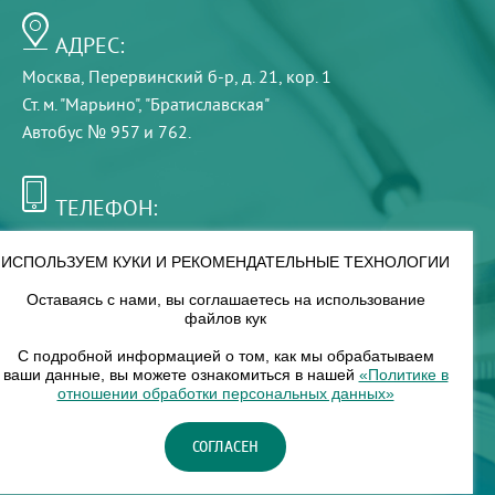
АДРЕС:
Москва, Перервинский б-р, д. 21, кор. 1
Ст. м. "Марьино", "Братиславская"
Автобус № 957 и 762.
ТЕЛЕФОН:
+7 (495) 921-75-99
ИСПОЛЬЗУЕМ КУКИ И РЕКОМЕНДАТЕЛЬНЫЕ ТЕХНОЛОГИИ
Оставаясь с нами, вы соглашаетесь на использование
РЕЖИМ РАБОТЫ:
файлов кук
00
00
8
— 18
С подробной информацией о том, как мы обрабатываем
ваши данные, вы можете ознакомиться в нашей
«Политике в
отношении обработки персональных данных»
НАШ ФИЛИАЛ:
СОГЛАСЕН
Москва, м. Нагорное, Нагорный б-р, д. 19, кор. 1