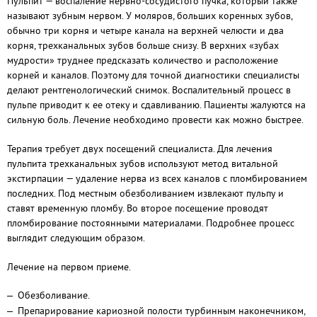
Пульпит — воспаление нервно-сосудистого пучка, который также
называют зубным нервом. У моляров, больших коренных зубов,
обычно три корня и четыре канала на верхней челюсти и два
корня, трехканальных зубов больше снизу. В верхних «зубах
мудрости» труднее предсказать количество и расположение
корней и каналов. Поэтому для точной диагностики специалисты
делают рентгенологический снимок. Воспалительный процесс в
пульпе приводит к ее отеку и сдавливанию. Пациенты жалуются на
сильную боль. Лечение необходимо провести как можно быстрее.
Терапия требует двух посещений специалиста. Для лечения
пульпита трехканальных зубов используют метод витальной
экстирпации — удаление нерва из всех каналов с пломбированием
последних. Под местным обезболиванием извлекают пульпу и
ставят временную пломбу. Во второе посещение проводят
пломбирование постоянными материалами. Подробнее процесс
выглядит следующим образом.
Лечение на первом приеме.
Обезболивание.
Препарирование кариозной полости турбинным наконечником,