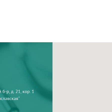
-р, д. 21, кор. 1
тиславская"