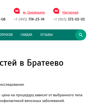
м. Царицыно
Нагорная
-08
+7 (495)
774-23-74
+7 (965)
373-03-03
ОПРОСОВ
СКИДКА
ОТЗЫВЫ
стей в Братеево
 исследование.
 цена на процедуру зависит от выбранного типа
профилактикой венозных заболеваний.