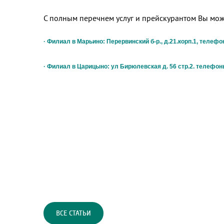
С полным перечнем услуг и прейскурантом Вы мо
· Филиал в Марьино: Перервинский б-р., д.21.корп.1, телефоны
· Филиал в Царицыно: ул Бирюлевская д. 56 стр.2. телефоны 
ВСЕ СТАТЬИ