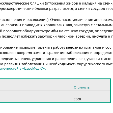
осклеротические бляшки (отложения жиров и кальция на стенка
росклеротические бляшки разрастаются, а стенки сосудов тер
е истончения и растяжения). Очень часто увеличение аневриз
ыв аневризмы приводит к кровоизлиянию, зачастую с летальным
й позволяет обнаружить тромбы на стенках сосудов, определи
 позволяет избежать закупорки легочной артерии, инсульта и
нирование позволяет оценить работу венозных клапанов и сос
позволяет вовремя заметить развитие заболевания и определить
пределить степень удлинения и расширения вен, участки с ист
ю развития заболевания и необходимость хирургического вме
онечностей в «ЕвроМед С»:
Стоимость
2000