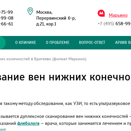
-75-99
Москва,
Марьино
-99-08
Перервинский б-р,
+7 (495)
658-99
-66-61
д.21, кор.1
О КЛИНИКЕ
О ПРОБЛЕМЕ
ВОПРОС-ОТВЕТ
АРХИВ В
их конечностей в Братеево (филиал Марьино).
ание вен нижних конечно
 такому методу обследования, как УЗИ, то есть ультразвуковое
зывается дуплексное сканирование вен нижних конечностей –
оказаний
флеболога
— врача, которые занимается лечением и 
ния: