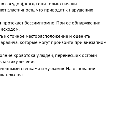
х сосудов), когда они только начали
яют эластичность, что приводит к нарушению
мы протекает бессимптомно. При ее обнаружении
 исходом.
ть их точное месторасположение и оценить
 паралича, которые могут произойти при внезапном
тояние кровотока у людей, перенесших острый
 тактику лечения.
онченными стенками и «узлами». На основании
шательства.