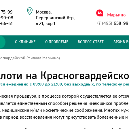
-75-99
Москва,
Марьино
-99-08
Перервинский б-р,
+7 (495)
658-99
-66-61
д.21, кор.1
О КЛИНИКЕ
О ПРОБЛЕМЕ
ВОПРОС-ОТВЕТ
АРХИВ В
огвардейской (филиал Марьино).
лоти на Красногвардейско
ся ежедневно с 09:00 до 21:00, без выходных, по телефону р
ческая процедура, в процессе которой осуществляется ее отс
а является единственным способом решения имеющихся проблем
 медицинские и/или косметические соображения. Многих мужч
а в период восстановления могут присутствовать болезненные