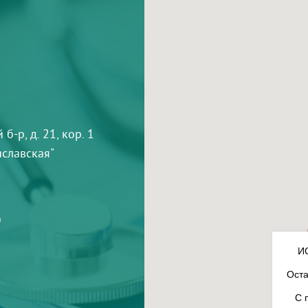
-р, д. 21, кор. 1
тиславская"
9
И
Оста
С 