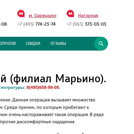
м. Царицыно
Нагорная
-08
+7 (495)
774-23-74
+7 (965)
373-03-03
ОПРОСОВ
СКИДКА
ОТЗЫВЫ
й (филиал Марьино).
егистратуры:
8(495)658-99-08.
ечение. Данная операция вызывает множество
. Среди причин, по которым прибегают к
ин очень настораживает такая операция. В ряде
 и прочие дискомфортные ощущения.