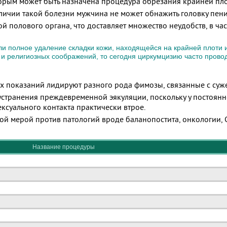
рым может быть назначена процедура обрезания крайней пло
личии такой болезни мужчина не может обнажить головку пен
ой полового органа, что доставляет множество неудобств, в ча
ли полное удаление складки кожи, находящейся на крайней плоти 
 и религиозных соображений, то сегодня циркумцизию часто прово
 показаний лидируют разного рода фимозы, связанные с суж
устранения преждевременной эякуляции, поскольку у постоянн
ексуального контакта практически втрое.
й мерой против патологий вроде баланопостита, онкологии, 
Название процедуры