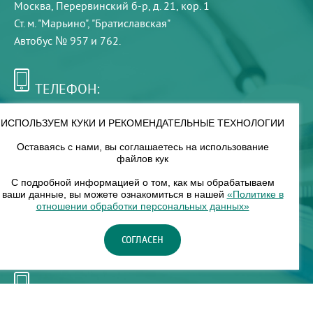
Москва, Перервинский б-р, д. 21, кор. 1
Ст. м. "Марьино", "Братиславская"
Автобус № 957 и 762.
ТЕЛЕФОН:
+7 (495) 921-75-99
ИСПОЛЬЗУЕМ КУКИ И РЕКОМЕНДАТЕЛЬНЫЕ ТЕХНОЛОГИИ
Оставаясь с нами, вы соглашаетесь на использование
РЕЖИМ РАБОТЫ:
файлов кук
00
00
8
— 18
С подробной информацией о том, как мы обрабатываем
ваши данные, вы можете ознакомиться в нашей
«Политике в
отношении обработки персональных данных»
НАШ ФИЛИАЛ:
СОГЛАСЕН
Москва, м. Нагорное, Нагорный б-р, д. 19, кор. 1
ТЕЛЕФОН:
+7 (965) 373-03-03