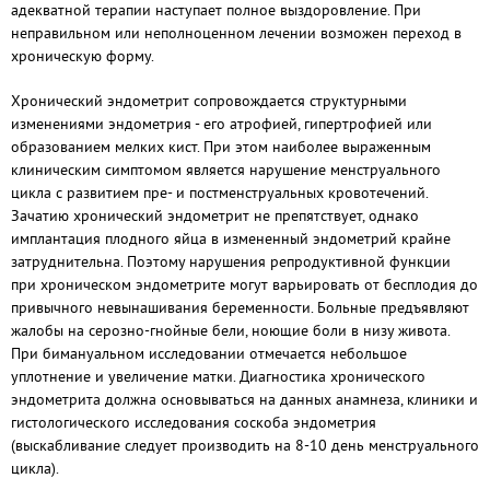
адекватной терапии наступает полное выздоровление. При
неправильном или неполноценном лечении возможен переход в
хроническую форму.
Хронический эндометрит сопровождается структурными
изменениями эндометрия - его атрофией, гипертрофией или
образованием мелких кист. При этом наиболее выраженным
клиническим симптомом является нарушение менструального
цикла с развитием пре- и постменструальных кровотечений.
Зачатию хронический эндометрит не препятствует, однако
имплантация плодного яйца в измененный эндометрий крайне
затруднительна. Поэтому нарушения репродуктивной функции
при хроническом эндометрите могут варьировать от бесплодия до
привычного невынашивания беременности. Больные предъявляют
жалобы на серозно-гнойные бели, ноющие боли в низу живота.
При бимануальном исследовании отмечается небольшое
уплотнение и увеличение матки. Диагностика хронического
эндометрита должна основываться на данных анамнеза, клиники и
гистологического исследования соскоба эндометрия
(выскабливание следует производить на 8-10 день менструального
цикла).