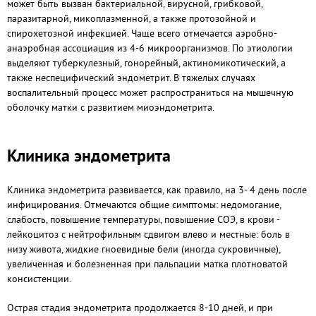
может быть вызван бактериальной, вирусной, грибковой,
паразитарной, микоплазменной, а также протозойной и
спирохетозной инфекцией. Чаще всего отмечается аэробно-
анаэробная ассоциация из 4-6 микроорганизмов. По этиологии
выделяют туберкулезный, гонорейный, актиномикотический, а
также неспецифический эндометрит. В тяжелых случаях
воспалительный процесс может распространиться на мышечную
оболочку матки с развитием миоэндометрита.
Клиника эндометрита
Клиника эндометрита развивается, как правило, на 3- 4 день после
инфицирования. Отмечаются общие симптомы: недомогание,
слабость, повышение температуры, повышение СОЭ, в крови -
лейкоцитоз с нейтрофильным сдвигом влево и местные: боль в
низу живота, жидкие гноевидные бели (иногда сукровичные),
увеличенная и болезненная при пальпации матка плотноватой
консистенции.
Острая стадия эндометрита продолжается 8-10 дней, и при