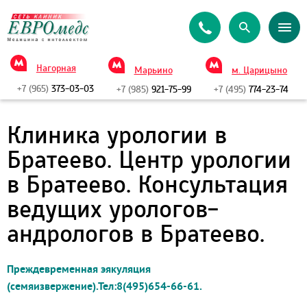
Нагорная
Марьино
м. Царицыно
+7 (965)
373-03-03
+7 (985)
921-75-99
+7 (495)
774-23-74
Клиника урологии в
Братеево. Центр урологии
в Братеево. Консультация
ведущих урологов-
андрологов в Братеево.
Преждевременная эякуляция
(семяизвержение).Тел:8(495)654-66-61.