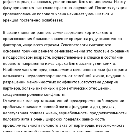
рефлекторная, начавшись, уже не может быть остановлена. На эту
фазу приходится пик сладострастных ощущений. После эякуляции
кровенаполнение полового члена начинает уменьшаться и
эрекция постепенно ослабевает.
В возникновении раннего семяизвержения кортикального
происхождения большое значение придается ряду психогенных
факторов, чаще всего страхам. Сексопатологи считают, что
основная причина раннего семяизвержения это половые сношения
в подростковом возрасте, осуществляемые в спешке в состоянии
нервного напряжения из-за страха быть застигнутым кем-то.
Наиболее частыми предполагаемыми межличностными факторами
называются: неудовлетворенность от семейной жизни, неудачи в
разрешении межличностных конфликтов, отсутствие доверия
партнера, боязнь интимных и романтических отношений,
сексуальные ролевые конфликты.
Отличительные черты психогенной преждевременной эякуляции:
проблемы с началом половой жизни (неудачи и др.), редкая,
нерегулярная половая жизнь, вариабельность продолжительности
полового акта в очень широких пределах, зависимость
продолжительности полового акта от партнерши, невозможность
совершить второй половой акт из-за отсутствия эрекции,