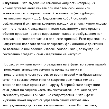
Эякуляция
– это выделение семенной жидкости (спермы) из
мочеиспускательного канала при половом сношении или
заменяющих его формах половой активности (мастурбация,
петтинг, поллюции и др.). Представляет собой сложный
рефлекторный акт, центр которого находится в поясничном отделе
спинного мозга. К эякуляции и тесно связанному с нею оргазму
обычно приводит резкое нарастание полового возбуждения при
стимуляции полового члена в процессе фрикций. Если при сильном
напряжении полового члена прекратить фрикционные движения
во влагалище или вообще извлечь половой член, возбуждение
постепенно спадает и семяизвержение не наступит.
Процесс эякуляции принято разделять на 2 фазы: во время первой
происходит выведение семени из придатка яичка в
предстательную часть уретры, во время второй — выбрасывание
семени в составе смеси многих секретов различных желез в
женские половые органы или наружу. В первой фазе эякуляции
семя давит на заднюю часть мочеиспускательного канала, что
вызывает у мужчины ощущение сладострастия. В этой фазе
мужчина может научиться управлять своим сексуальным
возбуждением, сдерживая наступление оргазма. Вторая фаза,