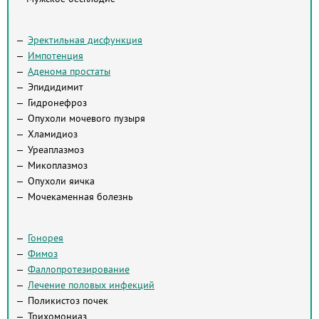
Эректильная дисфункция
Импотенция
Аденома простаты
Эпидидимит
Гидронефроз
Опухоли мочевого пузыря
Хламидиоз
Уреаплазмоз
Микоплазмоз
Опухоли яичка
Мочекаменная болезнь
Гонорея
Фимоз
Фаллопротезирование
Лечение половых инфекций
Поликистоз почек
Трихомониаз