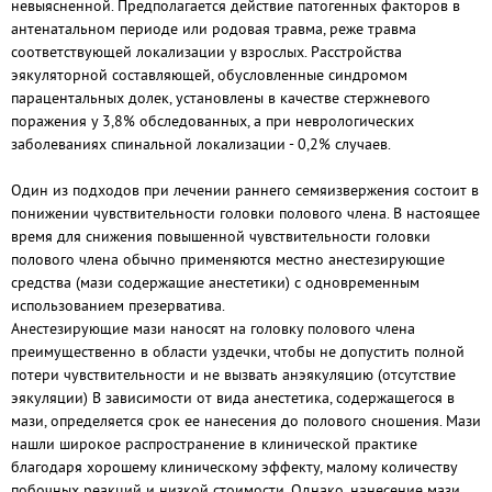
невыясненной. Предполагается действие патогенных факторов в
антенатальном периоде или родовая травма, реже травма
соответствующей локализации у взрослых. Расстройства
эякуляторной составляющей, обусловленные синдромом
парацентальных долек, установлены в качестве стержневого
поражения у 3,8% обследованных, а при неврологических
заболеваниях спинальной локализации - 0,2% случаев.
Один из подходов при лечении раннего семяизвержения состоит в
понижении чувствительности головки полового члена. В настоящее
время для снижения повышенной чувствительности головки
полового члена обычно применяются местно анестезирующие
средства (мази содержащие анестетики) с одновременным
использованием презерватива.
Анестезирующие мази наносят на головку полового члена
преимущественно в области уздечки, чтобы не допустить полной
потери чувствительности и не вызвать анэякуляцию (отсутствие
эякуляции) В зависимости от вида анестетика, содержащегося в
мази, определяется срок ее нанесения до полового сношения. Мази
нашли широкое распространение в клинической практике
благодаря хорошему клиническому эффекту, малому количеству
побочных реакций и низкой стоимости. Однако, нанесение мази,