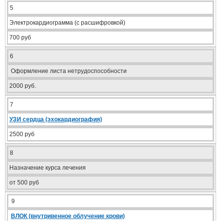
5
Электрокардиограмма (с расшифровкой)
700 руб
6
Оформление листа нетрудоспособности
2000 руб.
7
УЗИ сердца (эхокардиография)
2500 руб
8
Назначение курса лечения
от 500 руб
9
ВЛОК (внутривенное облучение крови)