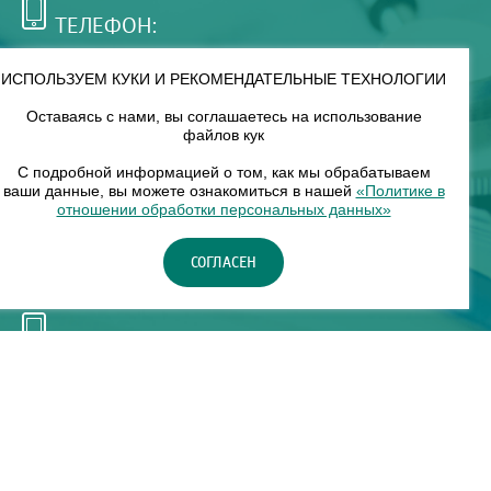
ТЕЛЕФОН:
+7 (495) 921-75-99
ИСПОЛЬЗУЕМ КУКИ И РЕКОМЕНДАТЕЛЬНЫЕ ТЕХНОЛОГИИ
Оставаясь с нами, вы соглашаетесь на использование
РЕЖИМ РАБОТЫ:
файлов кук
00
00
8
— 18
С подробной информацией о том, как мы обрабатываем
ваши данные, вы можете ознакомиться в нашей
«Политике в
отношении обработки персональных данных»
НАШ ФИЛИАЛ:
СОГЛАСЕН
Москва, м. Нагорное, Нагорный б-р, д. 19, кор. 1
ТЕЛЕФОН:
+7 (965) 373-03-03
© "ЕвромедС" Разработка сайта, фирменный стиль -
InterLabs
.
Политика в отношении обработки персональных данных
Карта сайта