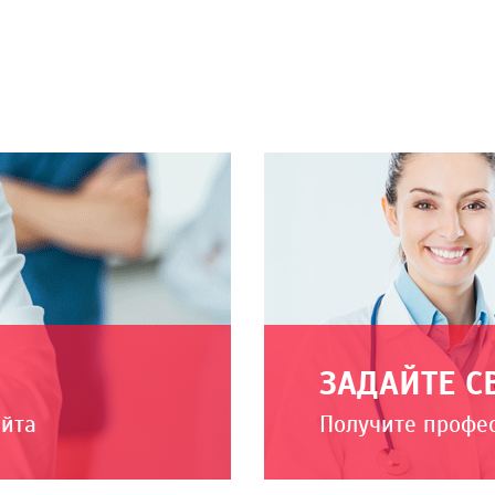
ЗАДАЙТЕ С
айта
Получите профе