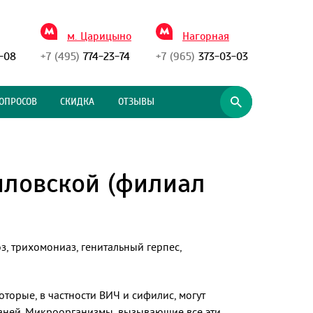
м. Царицыно
Нагорная
-08
+7 (495)
774-23-74
+7 (965)
373-03-03
ОПРОСОВ
СКИДКА
ОТЗЫВЫ
иловской (филиал
, трихомониаз, генитальный герпес,
торые, в частности ВИЧ и сифилис, могут
тканей. Микроорганизмы, вызывающие все эти