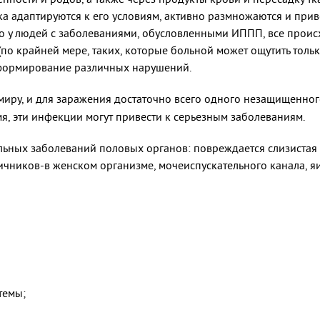
ка адаптируются к его условиям, активно размножаются и при
о у людей с заболеваниями, обусловленными ИППП, все происх
о крайней мере, таких, которые больной может ощутить тольк
 формирование различных нарушений.
миру, и для заражения достаточно всего одного незащищенного
мя, эти инфекции могут привести к серьезным заболеваниям.
ьных заболеваний половых органов: повреждается слизистая 
яичников-в женском организме, мочеиспускательного канала, я
темы;