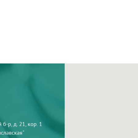
-р, д. 21, кор. 1
тиславская"