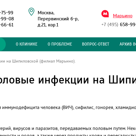
-75-99
Москва,
Марьино
-99-08
Перервинский б-р,
+7 (495)
658-99
-66-61
д.21, кор.1
О КЛИНИКЕ
О ПРОБЛЕМЕ
ВОПРОС-ОТВЕТ
АРХИВ В
ии на Шипиловской (филиал Марьино).
половые инфекции на Шип
 иммунодефицита человека (ВИЧ), сифилис, гонорея, хламидиоз
ерий, вирусов и паразитов, передаваемых половым путем. Неко
енности и родов, а также через продукты крови и пересадку 