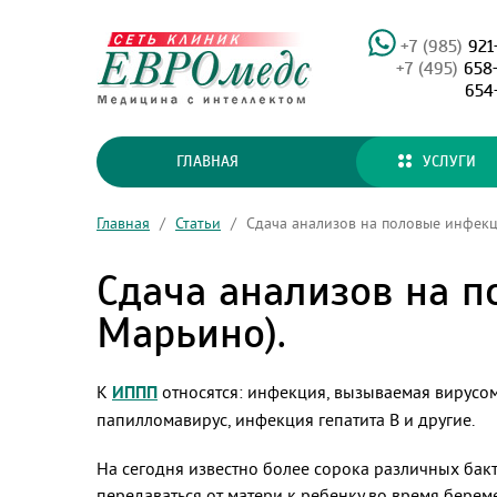
+7 (985)
921
+7 (495)
658
654
ГЛАВНАЯ
УСЛУГИ
Главная
/
Статьи
/
Сдача анализов на половые инфекц
Сдача анализов на 
Марьино).
К
ИППП
относятся: инфекция, вызываемая вирусом
папилломавирус, инфекция гепатита В и другие.
На сегодня известно более сорока различных бакт
передаваться от матери к ребенку во время берем