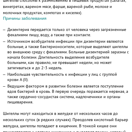
шигеллы способны к размножению в пищевых продуктах (салатах,
винегретах, вареном мясе, фарше, вареной рыбе, молоке и
молочных продуктах, компотах и киселях).
Причины заболевания
Дизентерия передается только от человека через загрязненные
фекалиями пищу, воду, а также при контакте.
Источником возбудителя инфекции при дизентерии являются
больные, а также бактерионосители, которые выделяют шигеллы
во внешнюю среду с фекалиями. Больные дизентерией заразны с
начала болезни. Длительность выделения возбудителя
больными, как правило, не превышает недели, но может
затягиваться и до 2-3 недель.
Наибольшая чувствительность к инфекции у лиц с группой
крови А (II).
Ведущим фактором в развитии болезни является поступление
ядов бактерий в кровь. В первую очередь поражается нервная, а
также сердечно-сосудистая система, надпочечники и органы
пищеварения.
Шигеллы могут находиться в желудке от нескольких часов до
нескольких суток (в редких случаях). Преодолев кислотный барьер
желудка, шигеллы попадают в кишечник. В тонкой кишке они