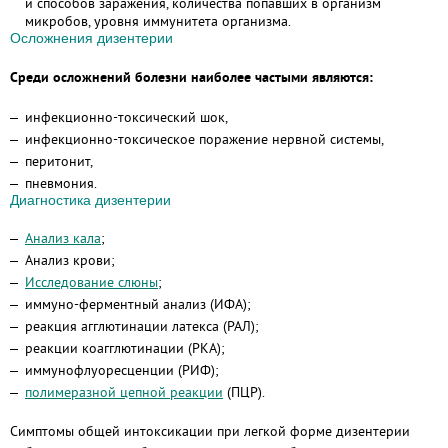
и способов заражения, количества попавших в организм
микробов, уровня иммунитета организма.
Осложнения дизентерии
Среди осложнений болезни наиболее частыми являются:
инфекционно-токсический шок,
инфекционно-токсическое поражение нервной системы,
перитонит,
пневмония.
Диагностика дизентерии
Анализ кала
;
Анализ крови;
Исследование слюны
;
иммуно-ферментный анализ (ИФА);
реакция агглютинации латекса (РАЛ);
реакции коагглютинации (РКА);
иммунофлуоресценции (РИФ);
полимеразной цепной реакции
(ПЦР).
Симптомы общей интоксикации при легкой форме дизентерии