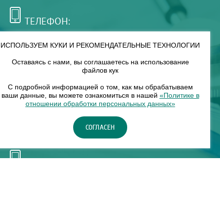
ТЕЛЕФОН:
+7 (495) 921-75-99
ИСПОЛЬЗУЕМ КУКИ И РЕКОМЕНДАТЕЛЬНЫЕ ТЕХНОЛОГИИ
Оставаясь с нами, вы соглашаетесь на использование
РЕЖИМ РАБОТЫ:
файлов кук
00
00
8
— 18
С подробной информацией о том, как мы обрабатываем
ваши данные, вы можете ознакомиться в нашей
«Политике в
отношении обработки персональных данных»
НАШ ФИЛИАЛ:
СОГЛАСЕН
Москва, м. Нагорное, Нагорный б-р, д. 19, кор. 1
ТЕЛЕФОН:
+7 (965) 373-03-03
© "ЕвромедС" Разработка сайта, фирменный стиль -
InterLabs
.
Политика в отношении обработки персональных данных