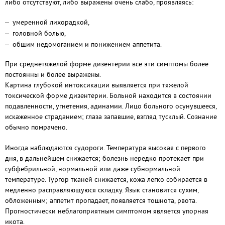
либо отсутствуют, либо выражены очень слабо, проявляясь:
умеренной лихорадкой,
головной болью,
общим недомоганием и понижением аппетита.
При среднетяжелой форме дизентерии все эти симптомы более
постоянны и более выражены.
Картина глубокой интоксикации выявляется при тяжелой
токсической форме дизентерии. Больной находится в состоянии
подавленности, угнетения, адинамии. Лицо больного осунувшееся,
искаженное страданием; глаза запавшие, взгляд тусклый. Сознание
обычно помрачено.
Иногда наблюдаются судороги. Температура высокая с первого
дня, в дальнейшем снижается; болезнь нередко протекает при
субфебрильной, нормальной или даже субнормальной
температуре. Тургор тканей снижается, кожа легко собирается в
медленно расправляющуюся складку. Язык становится сухим,
обложенным; аппетит пропадает, появляется тошнота, рвота.
Прогностически неблагоприятным симптомом является упорная
икота.