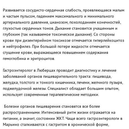
Развивается сосудисто-сердечная слабость, проявляющаяся малым
и частым пульсом, падением максимального и минимального
артериального давления, цианозом, похолоданием конечностей,
глухостью сердечных тонов. Дыхание становится учащенным и
глубоким (так называемое токсическое дыхание). Со стороны
крови при дизентерийном токсикозе отмечается гиперлейкоцитоз
и нейтрофилез. При большой потере жидкости отмечается
сгущение крови, выражающееся повышением содержания
гемоглобина и эритроцитов.
Гастроэнтеролог в Люберцах проводит диагностику и лечение
заболеваний органов пищеварительного тракта: пищевода,
желудка, толстого и тонкого кишечника, печени, желчного пузыря,
поджелудочной железы. Специалист обладает большим опытом,
использует современные терапевтические методики.
Болезни органов пищеварения становятся все более
распространенными. Интенсивный ритм жизни отражается на
питании, а значит, состоянии ЖКТ. Чаще всего гастроэнтерологи в
Марьино сталкиваются с гастритом в хронической форме,