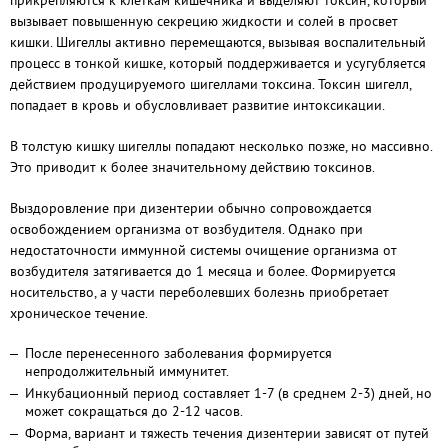
прикрепляются к клеткам кишечника и выделяют токсин, который
вызывает повышенную секрецию жидкости и солей в просвет
кишки. Шигеллы активно перемещаются, вызывая воспалительный
процесс в тонкой кишке, который поддерживается и усугубляется
действием продуцируемого шигеллами токсина. Токсин шигелл,
попадает в кровь и обусловливает развитие интоксикации.
В толстую кишку шигеллы попадают несколько позже, но массивно.
Это приводит к более значительному действию токсинов.
Выздоровление при дизентерии обычно сопровождается
освобождением организма от возбудителя. Однако при
недостаточности иммунной системы очищение организма от
возбудителя затягивается до 1 месяца и более. Формируется
носительство, а у части переболевших болезнь приобретает
хроническое течение.
После перенесенного заболевания формируется
непродолжительный иммунитет.
Инкубационный период составляет 1-7 (в среднем 2-3) дней, но
может сокращаться до 2-12 часов.
Форма, вариант и тяжесть течения дизентерии зависят от путей