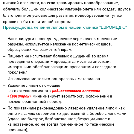
никакой опасности, но если травмировать новообразование,
облучить большим количеством ультрафиолета или создать другое
благоприятное условие для развития, новообразование тут же
проявит себя с негативной стороны.
Преимущества лечения липом в нашей клинике "ЕВРОМЕД С"
Наши хирурги проводят удаление через очень маленькие
разрезы, используется наложение косметических швов,
образующих малозаметный шрам.
Пациент не испытывает болевых ощущений во время
проведения операции – проводится местная анестезия
импортными обезболивающими препаратами последнего
поколения
Использование только одноразовых материалов.
Удаление липом с помощью
высокотехнологичного
радиоволнового аппарата
«Сургитрон»
минимизирует вероятность осложнений в
послеоперационный период.
По показаниям рекомендовано лазерное удаление липом как
одно из самых современных достижений в борьбе с липомами
(удаление быстрое, безболезненное, безрецидивное и
качественное, но не всегда применимое по техническим
причинам);