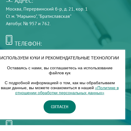
АДРЕС:
Москва, Перервинский б-р, д. 21, кор. 1
Ст. м. "Марьино", "Братиславская"
Автобус № 957 и 762.
ТЕЛЕФОН:
+7 (495) 921-75-99
ИСПОЛЬЗУЕМ КУКИ И РЕКОМЕНДАТЕЛЬНЫЕ ТЕХНОЛОГИИ
Оставаясь с нами, вы соглашаетесь на использование
РЕЖИМ РАБОТЫ:
файлов кук
00
00
8
— 18
С подробной информацией о том, как мы обрабатываем
ваши данные, вы можете ознакомиться в нашей
«Политике в
отношении обработки персональных данных»
НАШ ФИЛИАЛ:
СОГЛАСЕН
Москва, м. Нагорное, Нагорный б-р, д. 19, кор. 1
ТЕЛЕФОН: