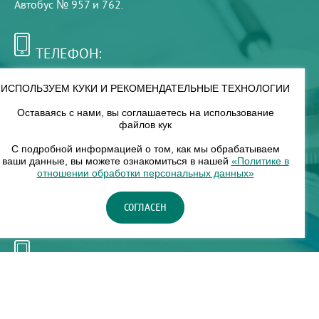
Автобус № 957 и 762.
ТЕЛЕФОН:
+7 (495) 921-75-99
ИСПОЛЬЗУЕМ КУКИ И РЕКОМЕНДАТЕЛЬНЫЕ ТЕХНОЛОГИИ
Оставаясь с нами, вы соглашаетесь на использование
РЕЖИМ РАБОТЫ:
файлов кук
00
00
8
— 18
С подробной информацией о том, как мы обрабатываем
ваши данные, вы можете ознакомиться в нашей
«Политике в
отношении обработки персональных данных»
НАШ ФИЛИАЛ:
СОГЛАСЕН
Москва, м. Нагорное, Нагорный б-р, д. 19, кор. 1
ТЕЛЕФОН:
+7 (965) 373-03-03
© "ЕвромедС" Разработка сайта, фирменный стиль -
InterLabs
.