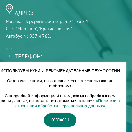
АДРЕС:
Москва, Перервинский б-р, д. 21, кор. 1
Ст. м. "Марьино", "Братиславская"
Автобус № 957 и 762.
ТЕЛЕФОН:
+7 (495) 921-75-99
ИСПОЛЬЗУЕМ КУКИ И РЕКОМЕНДАТЕЛЬНЫЕ ТЕХНОЛОГИИ
Оставаясь с нами, вы соглашаетесь на использование
РЕЖИМ РАБОТЫ:
файлов кук
00
00
8
— 18
С подробной информацией о том, как мы обрабатываем
ваши данные, вы можете ознакомиться в нашей
«Политике в
отношении обработки персональных данных»
НАШ ФИЛИАЛ:
СОГЛАСЕН
Москва, м. Нагорное, Нагорный б-р, д. 19, кор. 1