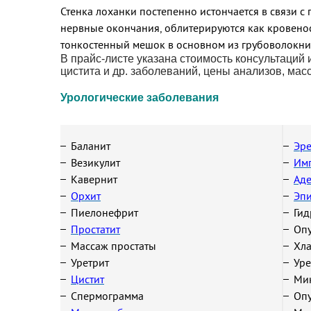
Стенка лоханки постепенно истончается в связи 
нервные окончания, облитерируются как кровенос
тонкостенный мешок в основном из грубоволокни
В прайс-листе указана стоимость консультаций 
цистита и др. заболеваний, цены анализов, мас
Урологические заболевания
Баланит
Эре
Везикулит
Им
Кавернит
Аде
Орхит
Эп
Пиелонефрит
Ги
Простатит
Опу
Массаж простаты
Хл
Уретрит
Уре
Цистит
Ми
Спермограмма
Опу