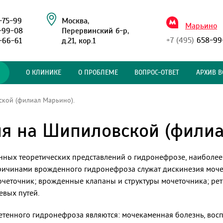
-75-99
Москва,
Марьино
-99-08
Перервинский б-р,
+7 (495)
658-99
-66-61
д.21, кор.1
О КЛИНИКЕ
О ПРОБЛЕМЕ
ВОПРОС-ОТВЕТ
АРХИВ В
кой (филиал Марьино).
ия на Шипиловской (филиа
енных теоретических представлений о гидронефрозе, наиболе
ичинами врожденного гидронефроза служат дискинезия моче
мочеточник; врожденные клапаны и структуры мочеточника; ре
евых путей.
енного гидронефроза являются: мочекаменная болезнь, восп