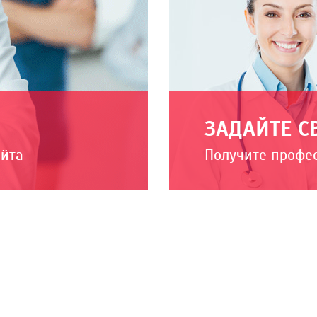
ЗАДАЙТЕ С
айта
Получите профе