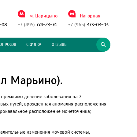
м. Царицыно
Нагорная
-08
+7 (495)
774-23-74
+7 (965)
373-03-03
ОПРОСОВ
СКИДКА
ОТЗЫВЫ
л Марьино).
е премлимо деление заболевания на 2
вых путей; врожденная аномалия расположения
трокавальное расположение мочеточника;
алительные изменения мочевой системы,