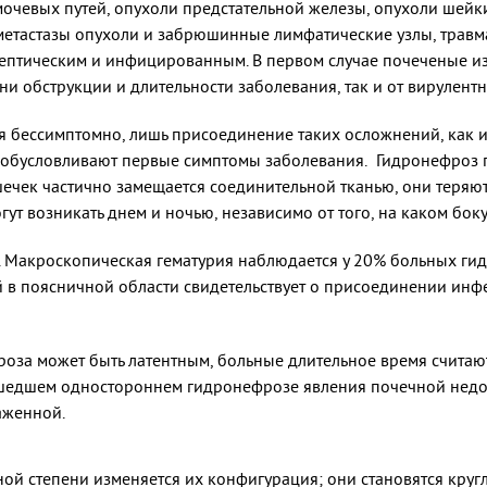
мочевых путей, опухоли предстательной железы, опухоли шейк
 метастазы опухоли и забрюшинные лимфатические узлы, трав
ептическим и инфицированным. В первом случае почеченые из
ени обструкции и длительности заболевания, так и от вирулент
я бессимптомно, лишь присоединение таких осложнений, как 
обусловливают первые симптомы заболевания. Гидронефроз п
шечек частично замещается соединительной тканью, они теряю
ут возникать днем и ночью, независимо от того, на каком боку
 Макроскопическая гематурия наблюдается у 20% больных ги
в поясничной области свидетельствует о присоединении инфе
оза может быть латентным, больные длительное время считают
шедшем одностороннем гидронефрозе явления почечной недост
аженной.
ной степени изменяется их конфигурация; они становятся кру