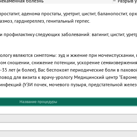
чекаменная болезнь
Разрыв 
ростатит, аденома простаты, уретрит, цистит, баланопостит, о
змоз, гарднереллез, генитальный герпес.
 профилактику следующих заболеваний: вагинит, цистит, уретри
логу являются симптомы: зуд и жжение при мочеиспускании, в
овом сношении, снижение потенции, ускорение семяизвержения
-35 лет (и более), Вас беспокоят периодические боли в пахово
 повод для визита к врачу-урологу. Медицинский центр "Евром
инфекций (УЗИ почек, мочевого пузыря, предстательной железы
Название процедуры