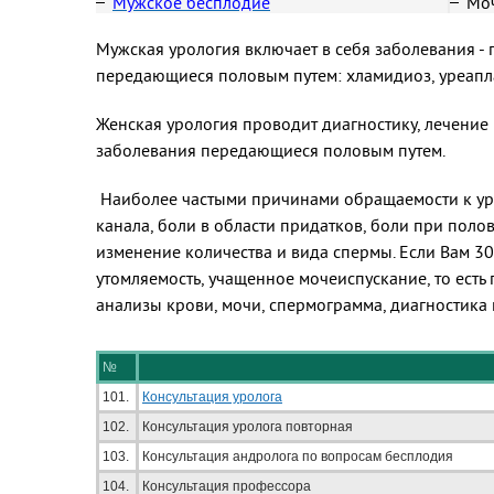
Мужское бесплодие
Мо
Мужская урология включает в себя заболевания - п
передающиеся половым путем: хламидиоз, уреапла
Женская урология проводит диагностику, лечение и
заболевания передающиеся половым путем.
Наиболее частыми причинами обращаемости к уро
канала, боли в области придатков, боли при пол
изменение количества и вида спермы. Если Вам 30
утомляемость, учащенное мочеиспускание, то есть
анализы крови, мочи, спермограмма, диагностика 
№
101.
Консультация уролога
102.
Консультация уролога повторная
103.
Консультация андролога по вопросам бесплодия
104.
Консультация профессора