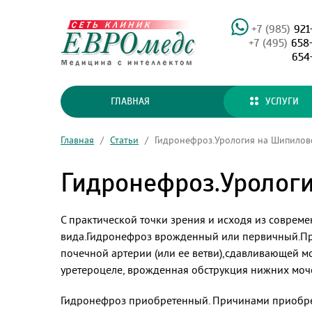
+7 (985)
921
+7 (495)
658
654
ГЛАВНАЯ
УСЛУГИ
Главная
/
Статьи
/
Гидронефроз.Урология на Шипиловс
Гидронефроз.Уролог
С практической точки зрения и исходя из соврем
вида.
Гидронефроз врожденный или первичный.Пр
почечной артерии (или ее ветви),сдавливающей 
уретероцеле, врожденная обструкция нижних моч
Гидронефроз приобретенный. Причинами приобрет