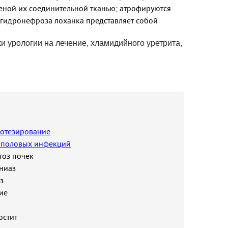
еной их соединительной тканью; атрофируются
 гидронефроза лоханка представляет собой
и урологии на лечение, хламидийного уретрита,
отезирование
 половых инфекций
тоз почек
ниаз
з
ие
остит