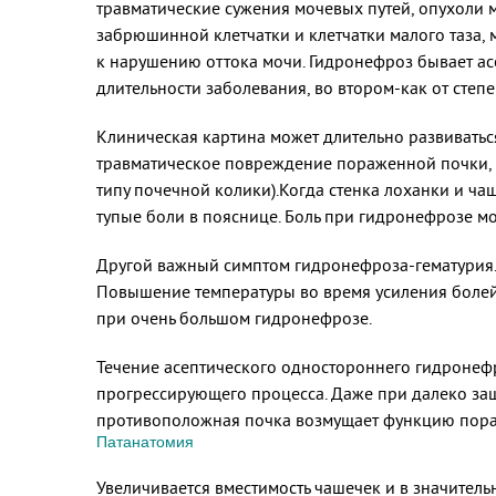
травматические сужения мочевых путей, опухоли 
забрюшинной клетчатки и клетчатки малого таза,
к нарушению оттока мочи. Гидронефроз бывает ас
длительности заболевания, во втором-как от степ
Клиническая картина может длительно развиватьс
травматическое повреждение пораженной почки, 
типу почечной колики).Когда стенка лоханки и ча
тупые боли в пояснице. Боль при гидронефрозе мог
Другой важный симптом гидронефроза-гематурия.
Повышение температуры во время усиления болей 
при очень большом гидронефрозе.
Течение асептического одностороннего гидронефр
прогрессирующего процесса. Даже при далеко за
противоположная почка возмущает функцию пор
Патанатомия
Увеличивается вместимость чашечек и в значитель