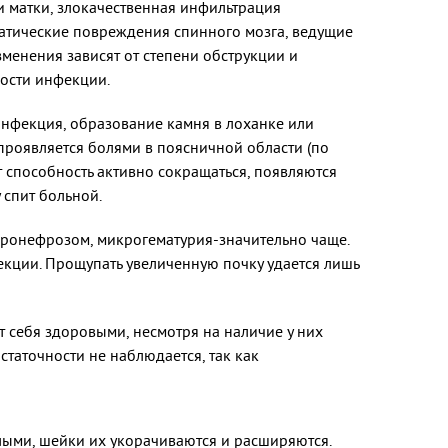
и матки, злокачественная инфильтрация
матические повреждения спинного мозга, ведущие
менения зависят от степени обструкции и
ности инфекции.
инфекция, образование камня в лоханке или
роявляется болями в поясничной области (по
т способность активно сокращаться, появляются
 спит больной.
дронефрозом, микрогематурия-значительно чаще.
кции. Прощупать увеличенную почку удается лишь
 себя здоровыми, несмотря на наличие у них
аточности не наблюдается, так как
глыми, шейки их укорачиваются и расширяются.