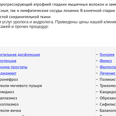
с прогрессирующей атрофией гладких мышечных волокон и зам
ные, так и лимфатические сосуды лоханки. В конечной стадии
стой соединительной ткани.
и услуг уролога и андролога. Приведены цены нашей клиник
сажей и прочих процедур:
ктильная дисфункция
Гонорея
потенция
Фимоз
нома простаты
Фаллопр
идидимит
Лечение
дронефроз
Поликис
холи мочевого пузыря
Трихомо
амидиоз
Кандидо
аплазмоз
Обрезан
коплазмоз
Сифилис
холи яичка
Баланоп