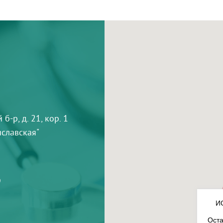
-р, д. 21, кор. 1
тиславская"
9
И
Оста