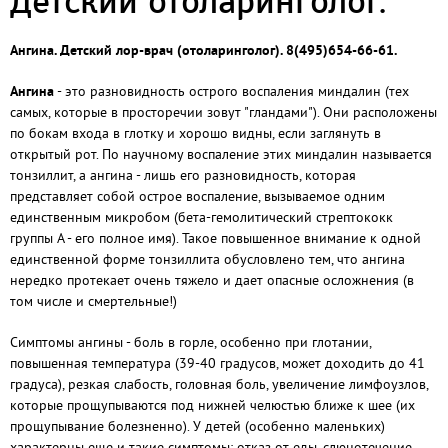
Детский отоларинголог.
Ангина. Детский лор-врач (отоларинголог). 8(495)654-66-61.
Ангина
- это разновидность острого воспаления миндалин (тех
самых, которые в просторечии зовут "гландами"). Они расположены
по бокам входа в глотку и хорошо видны, если заглянуть в
открытый рот. По научному воспаление этих миндалин называется
тонзиллит, а ангина - лишь его разновидность, которая
представляет собой острое воспаление, вызываемое одним
единственным микробом (бета-гемолитический стрептококк
группы А - его полное имя). Такое повышенное внимание к одной
единственной форме тонзиллита обусловлено тем, что ангина
нередко протекает очень тяжело и дает опасные осложнения (в
том числе и смертельные!)
Симптомы ангины - боль в горле, особенно при глотании,
повышенная температура (39-40 градусов, может доходить до 41
градуса), резкая слабость, головная боль, увеличение лимфоузлов,
которые прощупываются под нижней челюстью ближе к шее (их
прощупывание болезненно). У детей (особенно маленьких)
характерны еще и такие симптомы: отказ от еды, слюнотечение