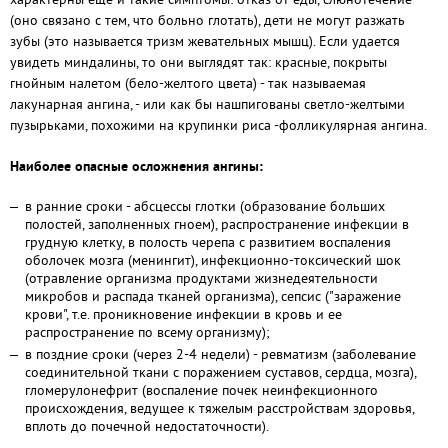
(оно связано с тем, что больно глотать), дети не могут разжать
зубы (это называется тризм жевательных мышц). Если удается
увидеть миндалины, то они выглядят так: красные, покрыты
гнойным налетом (бело-желтого цвета) - так называемая
лакунарная ангина, - или как бы нашпигованы светло-желтыми
пузырьками, похожими на крупинки риса -фолликулярная ангина.
Наиболее опасные осложнения ангины:
в ранние сроки - абсцессы глотки (образование больших
полостей, заполненных гноем), распространение инфекции в
грудную клетку, в полость черепа с развитием воспаления
оболочек мозга (менингит), инфекционно-токсический шок
(отравление организма продуктами жизнедеятельности
микробов и распада тканей организма), сепсис ("заражение
крови", т.е. проникновение инфекции в кровь и ее
распространение по всему организму);
в поздние сроки (через 2-4 недели) - ревматизм (заболевание
соединительной ткани с поражением суставов, сердца, мозга),
гломерулонефрит (воспаление почек неинфекционного
происхождения, ведущее к тяжелым расстройствам здоровья,
вплоть до почечной недостаточности).