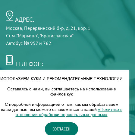
АДРЕС:
Москва, Перервинский б-р, д. 21, кор. 1
Ст. м. "Марьино", "Братиславская"
Автобус № 957 и 762.
ТЕЛЕФОН:
+7 (495) 921-75-99
ИСПОЛЬЗУЕМ КУКИ И РЕКОМЕНДАТЕЛЬНЫЕ ТЕХНОЛОГИИ
Оставаясь с нами, вы соглашаетесь на использование
РЕЖИМ РАБОТЫ:
файлов кук
00
00
8
— 18
С подробной информацией о том, как мы обрабатываем
ваши данные, вы можете ознакомиться в нашей
«Политике в
отношении обработки персональных данных»
НАШ ФИЛИАЛ:
СОГЛАСЕН
Москва, м. Нагорное, Нагорный б-р, д. 19, кор. 1