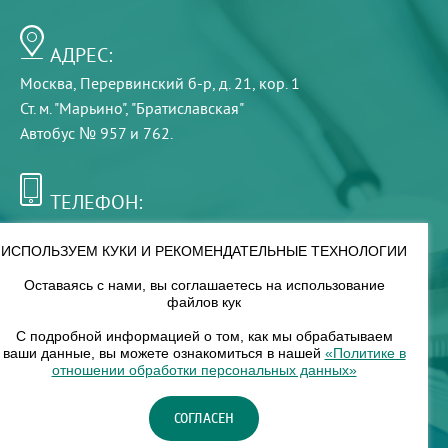
АДРЕС:
Москва, Перервинский б-р, д. 21, кор. 1
Ст. м. "Марьино", "Братиславская"
Автобус № 957 и 762.
ТЕЛЕФОН:
+7 (495) 921-75-99
ИСПОЛЬЗУЕМ КУКИ И РЕКОМЕНДАТЕЛЬНЫЕ ТЕХНОЛОГИИ
Оставаясь с нами, вы соглашаетесь на использование
РЕЖИМ РАБОТЫ:
файлов кук
00
00
8
— 18
С подробной информацией о том, как мы обрабатываем
ваши данные, вы можете ознакомиться в нашей
«Политике в
отношении обработки персональных данных»
НАШ ФИЛИАЛ:
СОГЛАСЕН
Москва, м. Нагорное, Нагорный б-р, д. 19, кор. 1