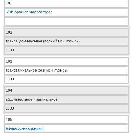
101
УЗИ органов малого таза
:
102
трансабдоминальное (полный моч. пузырь)
1000
103
трансвагинальное (осв. моч. пузырь)
1000
104
абдоминальное + вагинальное
1500
105
Акушерский скрининг