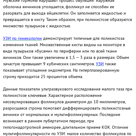
Мужские гормоны нарушают процесс овуляции: наружная
оболочка яичников утолщается, фолликул не способен ее
разорвать для выхода яйцеклетки. Он заполняется жидкостью и
превращается в кисту. Таким образом, при поликистозе образуются
множество пузырьков с жидкостью.
УЗИ по гинекологии
демонстрирует типичные для поликистоза
изменения тканей. Множественные кисты видны на мониторе в
виде пузырьков «бусами» по периферии или по всей ткани
яичников. Они также увеличены в 1,5 — 3 раза в размерах. Объем
зачастую превышает 9 кубических сантиметров.
УЗИ
также
показывает утолщение эндометрия. На гиперплазированную
строму приходится 25 процентов объема.
Данные показатели ультразвукового исследования малого таза при
поликистозе ключевые. Характерное расположение
несовулировавших фолликулов диаметром до 10 миллиметров,
разросшаяся строма помогают дифференцировать поликистозные
яичники от нормальных и мультифолликулярных. Последние
возникают в раннем пубертатном периоде, при
гипогонадотропной аменорее, длительном приеме КОК. Отличие
мультифолликулярности по УЗИ: малое количество фолликулов по