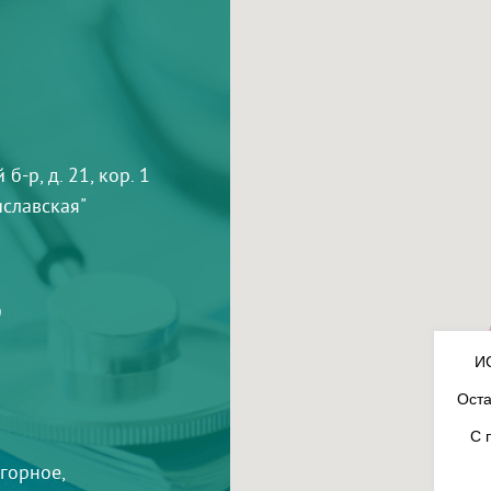
-р, д. 21, кор. 1
тиславская"
9
И
Оста
С 
агорное,