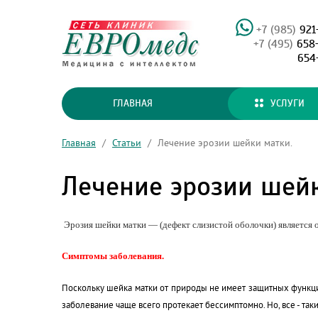
+7 (985)
921
+7 (495)
658
654
ГЛАВНАЯ
УСЛУГИ
Главная
/
Статьи
/
Лечение эрозии шейки матки.
Лечение эрозии шейк
Эрозия шейки матки — (дефект слизистой оболочки) является
Симптомы заболевания.
Поскольку шейка матки от природы не имеет защитных функций
заболевание чаще всего протекает бессимптомно. Но, все - так