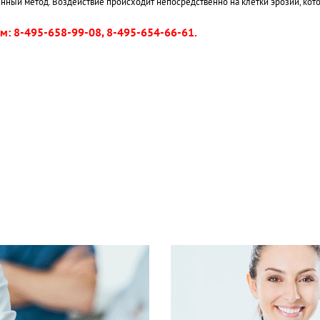
нный метод. Воздействие происходит непосредственно на клетки эрозии, кот
ам: 8-495-658-99-08, 8-495-654-66-61.