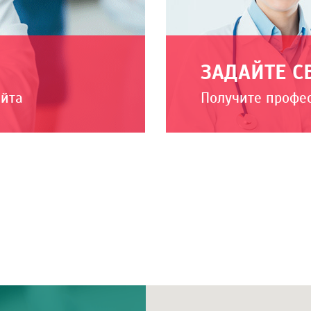
ЗАДАЙТЕ С
айта
Получите профе