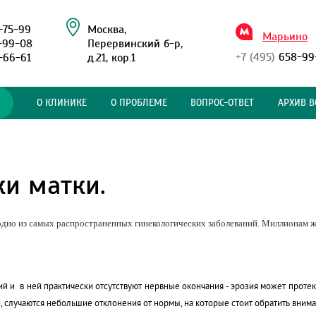
-75-99
Москва,
Марьино
-99-08
Перервинский б-р,
+7 (495)
658-99
-66-61
д.21, кор.1
О КЛИНИКЕ
О ПРОБЛЕМЕ
ВОПРОС-ОТВЕТ
АРХИВ В
и матки.
 одно из самых распространенных гинекологических заболеваний. Миллионам ж
 и в ней практически отсутствуют нервные окончания - эрозия может протекат
и, случаются небольшие отклонения от нормы, на которые стоит обратить вним