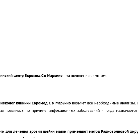
цинский центр Евромед С в Марьино
при появлении симптомов.
инеколог клиники Евромед С в Марьино
возьмет все необходимые анализы. По
зия появилась по причине инфекционных заболеваний - тогда назначается
ги для лечения эрозии шейки матки применяют метод Радиоволновой хир