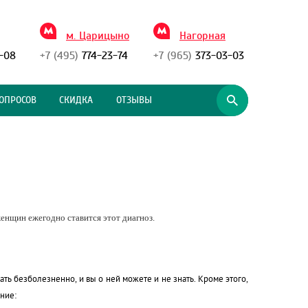
м. Царицыно
Нагорная
-08
+7 (495)
774-23-74
+7 (965)
373-03-03
ОПРОСОВ
СКИДКА
ОТЗЫВЫ
енщин ежегодно ставится этот диагноз.
ь безболезненно, и вы о ней можете и не знать. Кроме этого,
ание: