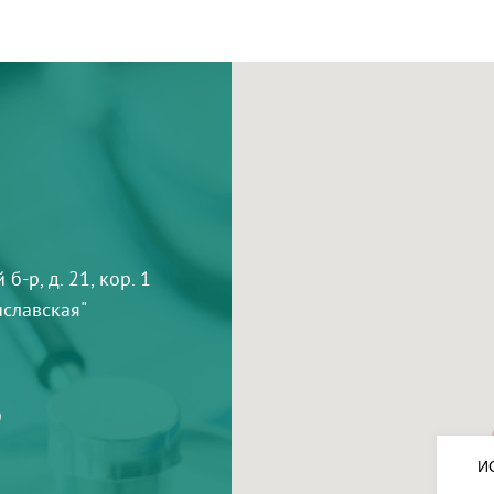
-р, д. 21, кор. 1
тиславская"
9
И