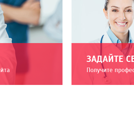
ЗАДАЙТЕ С
айта
Получите профе