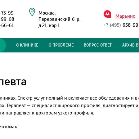
-75-99
Москва,
Марьино
-99-08
Перервинский б-р,
+7 (495)
658-99
-66-61
д.21, кор.1
О КЛИНИКЕ
О ПРОБЛЕМЕ
ВОПРОС-ОТВЕТ
АРХИВ В
певта
иниках. Спектр услуг полный и включает все обследования и 
х. Терапевт — специалист широкого профиля, диагностирует 
ти направляет к докторам узкого профиля.
мптомах: