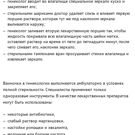
гинеколог вводит во влагалище специальное зеркало куско и
закрепляет его;
стерильными шариками доктор удаляет слизь и вливает первую
порцию раствора, которая тут же под наклоном зеркала
выливается наружу;
гинеколог заливает вторую лекарственную порцию так, чтобы
жидкость покрывала всю влагалищную часть шейки матки,
оставляет раствор на время от пяти до пятнадцати минут, после
чего сливает его, наклоняя зеркало;
стерильными тампонами врач просушивает стенки влагалища и
извлекает зеркало.
Ванночки в гинекологии выполняются амбулаторно в условиях
полной стерильности. Специалисты применяют только
одноразовые инструменты. В качестве лекарственных препаратов
могут быть использованы:
некоторые антибиотики,
слабый раствор марганцовки,
настойки ромашки и эвкалипта,
молочная или борная кислота,