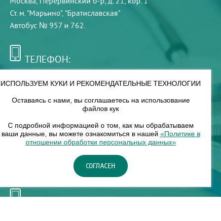
Москва, Перервинский б-р, д. 21, кор. 1
Ст. м. "Марьино", "Братиславская"
Автобус № 957 и 762.
ТЕЛЕФОН:
+7 (495) 921-75-99
ИСПОЛЬЗУЕМ КУКИ И РЕКОМЕНДАТЕЛЬНЫЕ ТЕХНОЛОГИИ
Оставаясь с нами, вы соглашаетесь на использование
РЕЖИМ РАБОТЫ:
файлов кук
00
00
8
— 18
С подробной информацией о том, как мы обрабатываем
ваши данные, вы можете ознакомиться в нашей
«Политике в
отношении обработки персональных данных»
НАШ ФИЛИАЛ:
СОГЛАСЕН
Москва, м. Нагорное, Нагорный б-р, д. 19, кор. 1
ТЕЛЕФОН:
+7 (965) 373-03-03