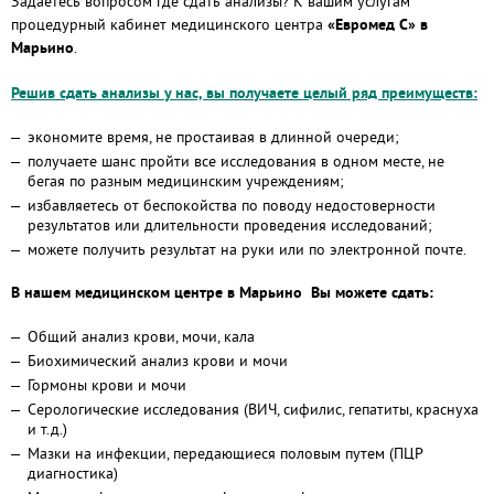
Задаетесь вопросом где сдать анализы? К вашим услугам
процедурный кабинет медицинского центра
«Евромед С» в
Марьино
.
Решив сдать анализы у нас, вы получаете целый ряд преимуществ:
экономите время, не простаивая в длинной очереди;
получаете шанс пройти все исследования в одном месте, не
бегая по разным медицинским учреждениям;
избавляетесь от беспокойства по поводу недостоверности
результатов или длительности проведения исследований;
можете получить результат на руки или по электронной почте.
В нашем медицинском центре в Марьино Вы можете сдать:
Общий анализ крови, мочи, кала
Биохимический анализ крови и мочи
Гормоны крови и мочи
Серологические исследования (ВИЧ, сифилис, гепатиты, краснуха
и т.д.)
Мазки на инфекции, передающиеся половым путем (ПЦР
диагностика)