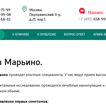
-75-99
Москва,
Марьино
-99-08
Перервинский б-р,
+7 (495)
658-99
-66-61
д.21, кор.1
О КЛИНИКЕ
О ПРОБЛЕМЕ
ВОПРОС-ОТВЕТ
АРХИВ В
в Марьино.
рьино
проводят опытные специалисты. У нас ведут прием высо
нтальные исследования, проводятся лечебные манипуляции и 
ном объеме.
оявлении первых симптомов: