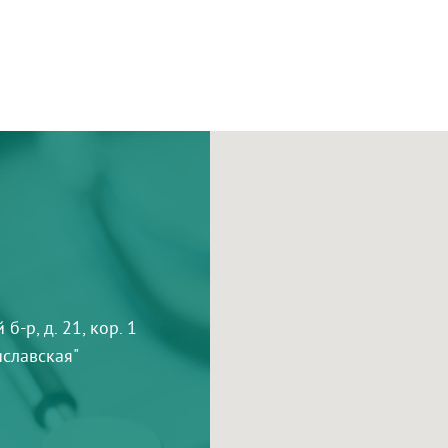
-р, д. 21, кор. 1
тиславская"