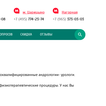
м. Царицыно
Нагорная
-08
+7 (495)
774-23-74
+7 (965)
373-03-03
ОПРОСОВ
СКИДКА
ОТЗЫВЫ
коквалифицированные андрологии- урологи.
физиотерапевтические процедуры. У нас Вы