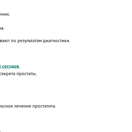
ении,
я.
ают по результатам диагностики.
 сосудов
,
екрета простаты,
ксное лечение простатита.
,