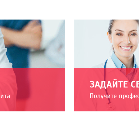
ЗАДАЙТЕ С
айта
Получите профе