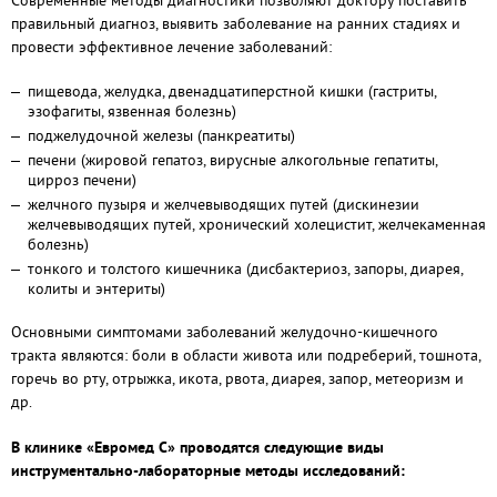
Современные методы диагностики позволяют доктору поставить
правильный диагноз, выявить заболевание на ранних стадиях и
провести эффективное лечение заболеваний:
пищевода, желудка, двенадцатиперстной кишки (гастриты,
эзофагиты, язвенная болезнь)
поджелудочной железы (панкреатиты)
печени (жировой гепатоз, вирусные алкогольные гепатиты,
цирроз печени)
желчного пузыря и желчевыводящих путей (дискинезии
желчевыводящих путей, хронический холецистит, желчекаменная
болезнь)
тонкого и толстого кишечника (дисбактериоз, запоры, диарея,
колиты и энтериты)
Основными симптомами заболеваний желудочно-кишечного
тракта являются: боли в области живота или подреберий, тошнота,
горечь во рту, отрыжка, икота, рвота, диарея, запор, метеоризм и
др.
В клинике «Евромед С» проводятся следующие виды
инструментально-лабораторные методы исследований: