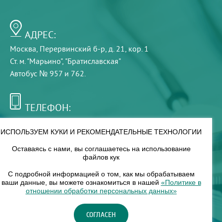
АДРЕС:
Москва, Перервинский б-р, д. 21, кор. 1
Ст. м. "Марьино", "Братиславская"
Автобус № 957 и 762.
ТЕЛЕФОН:
+7 (495) 921-75-99
ИСПОЛЬЗУЕМ КУКИ И РЕКОМЕНДАТЕЛЬНЫЕ ТЕХНОЛОГИИ
Оставаясь с нами, вы соглашаетесь на использование
РЕЖИМ РАБОТЫ:
файлов кук
00
00
8
— 18
С подробной информацией о том, как мы обрабатываем
ваши данные, вы можете ознакомиться в нашей
«Политике в
отношении обработки персональных данных»
НАШ ФИЛИАЛ:
СОГЛАСЕН
Москва, м. Нагорное, Нагорный б-р, д. 19, кор. 1