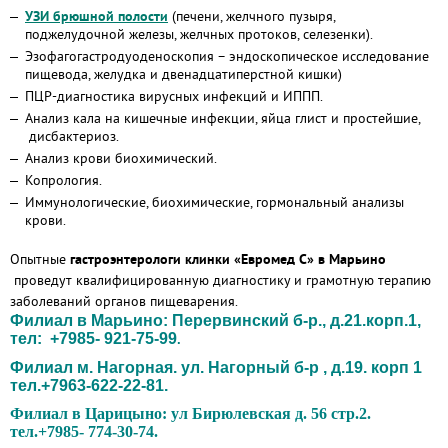
УЗИ брюшной полости
(печени, желчного пузыря,
поджелудочной железы, желчных протоков, селезенки).
Эзофагогастродуоденоскопия – эндоскопическое исследование
пищевода, желудка и двенадцатиперстной кишки)
ПЦР-диагностика вирусных инфекций и ИППП.
Анализ кала на кишечные инфекции, яйца глист и простейшие,
дисбактериоз.
Анализ крови биохимический.
Копрология.
Иммунологические, биохимические, гормональный анализы
крови.
Опытные
гастроэнтерологи клинки «Евромед С» в Марьино
проведут квалифицированную диагностику и грамотную терапию
заболеваний органов пищеварения.
Филиал в Марьино: Перервинский б-р., д.21.корп.1,
тел: +7985- 921-75-99
.
Филиал м. Нагорная. ул. Нагорный б-р , д.19. корп 1
тел.+7963-622-22-81.
Филиал в Царицыно: ул Бирюлевская д. 56 стр.2.
тел.+7985- 774-30-74.