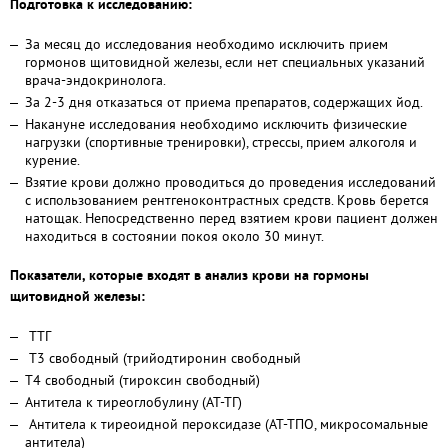
Подготовка к исследованию:
За месяц до исследования необходимо исключить прием
гормонов щитовидной железы, если нет специальных указаний
врача-эндокринолога.
За 2-3 дня отказаться от приема препаратов, содержащих йод.
Накануне исследования необходимо исключить физические
нагрузки (спортивные тренировки), стрессы, прием алкоголя и
курение.
Взятие крови должно проводиться до проведения исследований
с использованием рентгеноконтрастных средств. Кровь берется
натощак. Непосредственно перед взятием крови пациент должен
находиться в состоянии покоя около 30 минут.
Показатели, которые входят в анализ крови на гормоны
щитовидной железы:
ТТГ
Т3 свободный (трийодтиронин свободный
Т4 свободный (тироксин свободный)
Антитела к тиреоглобулину (АТ-ТГ)
Антитела к тиреоидной пероксидазе (АТ-ТПО, микросомальные
антитела)