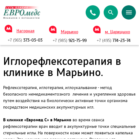
Нагорная
Марьино
м. Царицыно
+7 (965)
373-03-03
+7 (985)
921-75-99
+7 (495)
774-23-74
Иглорефлексотерапия в
клинике в Марьино.
Рефлексотерапия, иглотерапия, иглоукалывание - метод
безопасного немедикаментозного лечения и укрепления здоровья
путем воздействия на биологически активные точки организма
посредством медицинских акупунктурных игл.
В клинике «Евромед С» в Марьино
во время сеанса
рефлексотерапии врач вводит в акупунктурные точки специальные
стерильные иглы. На поверхности кожи может появиться капелька