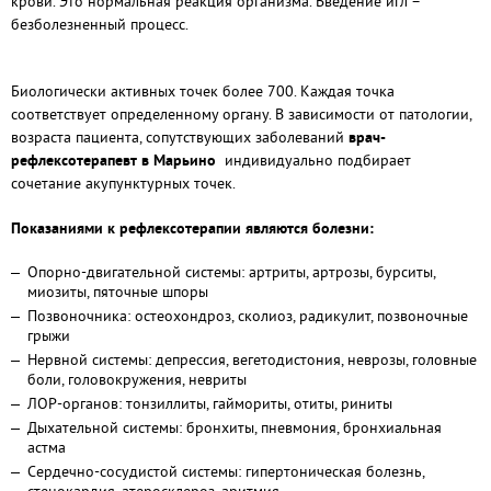
крови. Это нормальная реакция организма. Введение игл –
безболезненный процесс.
Биологически активных точек более 700. Каждая точка
соответствует определенному органу. В зависимости от патологии,
возраста пациента, сопутствующих заболеваний
врач-
рефлексотерапевт в Марьино
индивидуально подбирает
сочетание акупунктурных точек.
Показаниями к рефлексотерапии являются болезни:
Опорно-двигательной системы: артриты, артрозы, бурситы,
миозиты, пяточные шпоры
Позвоночника: остеохондроз, сколиоз, радикулит, позвоночные
грыжи
Нервной системы: депрессия, вегетодистония, неврозы, головные
боли, головокружения, невриты
ЛОР-органов: тонзиллиты, гаймориты, отиты, риниты
Дыхательной системы: бронхиты, пневмония, бронхиальная
астма
Сердечно-сосудистой системы: гипертоническая болезнь,