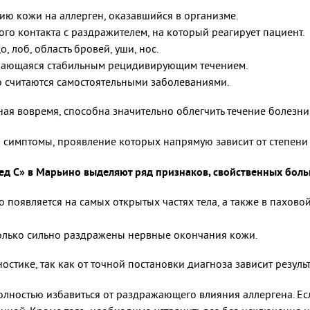
ию кожи на аллерген, оказавшийся в организме.
ого контакта с раздражителем, на который реагирует пациент.
 лоб, область бровей, уши, нос.
ичающаяся стабильным рецидивирующим течением.
ко считаются самостоятельными заболеваниями.
ая вовремя, способна значительно облегчить течение болезни,
 симптомы, проявление которых напрямую зависит от степени 
д С» в Марьино выделяют ряд признаков, свойственных боль
 появляется на самых открытых частях тела, а также в паховой
сколько сильно раздражены нервные окончания кожи.
стике, так как от точной постановки диагноза зависит результ
лностью избавиться от раздражающего влияния аллергена. Есл