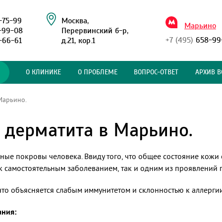
-75-99
Москва,
Марьино
-99-08
Перервинский б-р,
+7 (495)
658-99
-66-61
д.21, кор.1
О КЛИНИКЕ
О ПРОБЛЕМЕ
ВОПРОС-ОТВЕТ
АРХИВ В
Марьино.
 дерматита в Марьино.
ые покровы человека. Ввиду того, что общее состояние кожи 
к самостоятельным заболеванием, так и одним из проявлений 
 что объясняется слабым иммунитетом и склонностью к аллергии
ания: