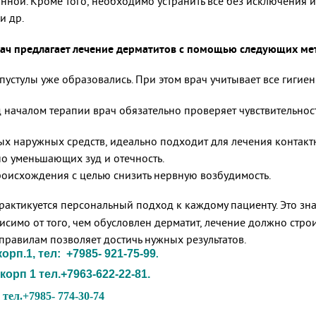
анной. Кроме того, необходимо устранить все без исключения
и др.
врач предлагает лечение дерматитов с помощью следующих ме
пустулы уже образовались. При этом врач учитывает все гигие
 началом терапии врач обязательно проверяет чувствительнос
х наружных средств, идеально подходит для лечения контакт
о уменьшающих зуд и отечность.
оисхождения с целью снизить нервную возбудимость.
рактикуется персональный подход к каждому пациенту. Это знач
исимо от того, чем обусловлен дерматит, лечение должно стро
правилам позволяет достичь нужных результатов.
рп.1, тел: +7985- 921-75-99
.
корп 1 тел.+7963-622-22-81.
тел.+7985- 774-30-74