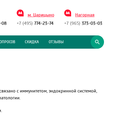
м. Царицыно
Нагорная
-08
+7 (495)
774-23-74
+7 (965)
373-03-03
ОПРОСОВ
СКИДКА
ОТЗЫВЫ
связано с иммунитетом, эндокринной системой,
патологии.
.