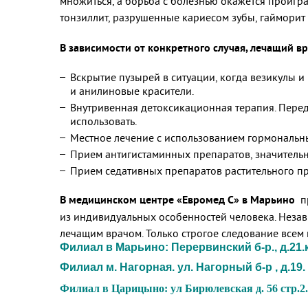
множиться, а борьба с болезнью окажется проигр
тонзиллит, разрушенные кариесом зубы, гайморит 
В зависимости от конкретного случая, лечащий 
Вскрытие пузырей в ситуации, когда везикулы и 
и анилиновые красители.
Внутривенная детоксикационная терапия. Перед
использовать.
Местное лечение с использованием гормональны
Прием антигистаминных препаратов, значительн
Прием седативных препаратов растительного пр
В медицинском центре «Евромед С» в Марьино
п
из индивидуальных особенностей человека. Незав
лечащим врачом. Только строгое следование всем 
Филиал в Марьино: Перервинский б-р., д.21.ко
Филиал м. Нагорная. ул. Нагорный б-р , д.19. 
Филиал в Царицыно: ул Бирюлевская д. 56 стр.2. 