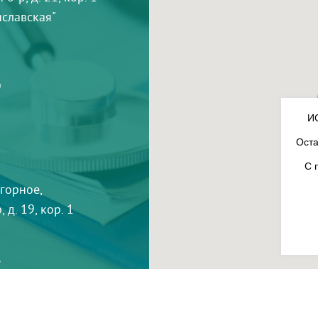
тиславская"
9
И
Оста
С 
агорное,
 д. 19, кор. 1
3