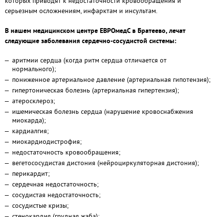
которых приводят к недостаточности кровообращения и
серьезным осложнениям, инфарктам и инсультам.
В нашем медицинском центре ЕВРОмедС в Братеево, лечат
следующие заболевания сердечно-сосудистой системы:
аритмии сердца (когда ритм сердца отличается от
нормального);
пониженное артериальное давление (артериальная гипотензия);
гипертоническая болезнь (артериальная гипертензия);
атеросклероз;
ишемическая болезнь сердца (нарушение кровоснабжения
миокарда);
кардиалгия;
миокардиодистрофия;
недостаточность кровообращения;
вегетососудистая дистония (нейроциркуляторная дистония);
перикардит;
сердечная недостаточность;
сосудистая недостаточность;
сосудистые кризы;
стенокардия (грудная жаба);