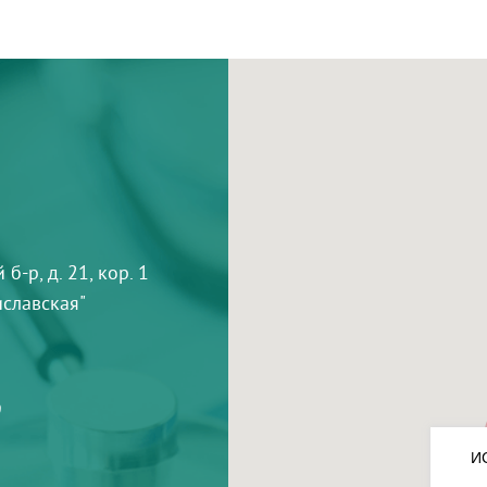
-р, д. 21, кор. 1
тиславская"
9
И