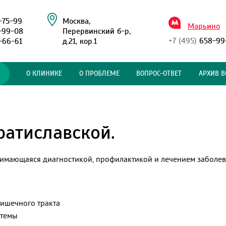
-75-99
Москва,
Марьино
-99-08
Перервинский б-р,
+7 (495)
658-99
-66-61
д.21, кор.1
О КЛИНИКЕ
О ПРОБЛЕМЕ
ВОПРОС-ОТВЕТ
АРХИВ В
ратиславской.
анимающаяся диагностикой, профилактикой и лечением заболе
ишечного тракта
стемы