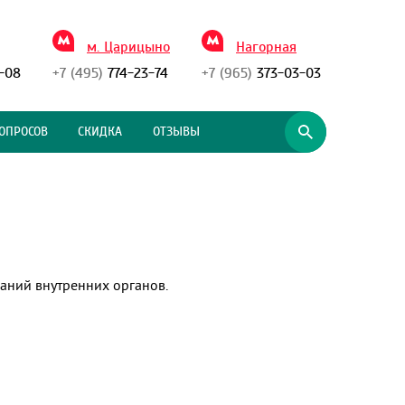
м. Царицыно
Нагорная
-08
+7 (495)
774-23-74
+7 (965)
373-03-03
ОПРОСОВ
СКИДКА
ОТЗЫВЫ
ваний внутренних органов.