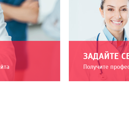
ЗАДАЙТЕ С
айта
Получите профе