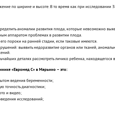
ние по ширине и высоте. В то время как при исследовании 3D
определить аномалии развития плода, которые невозможно вы
ым аппаратом проблемах в развитии плода.
его пороки на ранней стадии, если таковые имеются.
шений: выявить недоразвитие органов или тканей, аномальное
ений.
льчайших деталях рассмотреть личико ребенка, находящегося в
линике
«Евромед С
» в
Марьино
– это:
ытом ведения беременности;
ю точность диагностики;
то и видео;
оведения исследований;