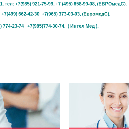
. тел: +7(985) 921-75-99,
+7 (495) 658-99-08
,
(ЕВРОмедС).
:
+7(499) 662-42-30
+7(965) 373-03-03, (
ЕвромедС
).
 774-23-74 +7(985)774-30-74, ( Интел Мед ).