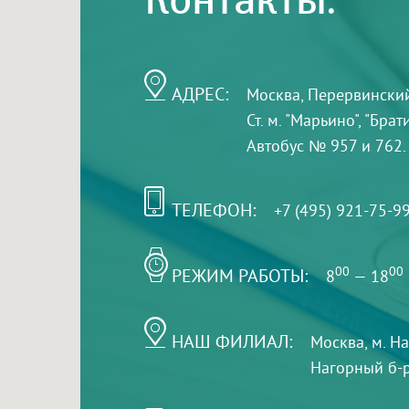
Контакты:
АДРЕС:
Москва, Перервинский б
Ст. м. "Марьино", "Бра
Автобус № 957 и 762.
ТЕЛЕФОН:
+7 (495) 921-75-9
РЕЖИМ РАБОТЫ:
00
00
8
— 18
НАШ ФИЛИАЛ:
Москва, м. Н
Нагорный б-р,