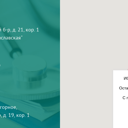
-р, д. 21, кор. 1
тиславская"
9
И
Оста
С 
агорное,
 д. 19, кор. 1