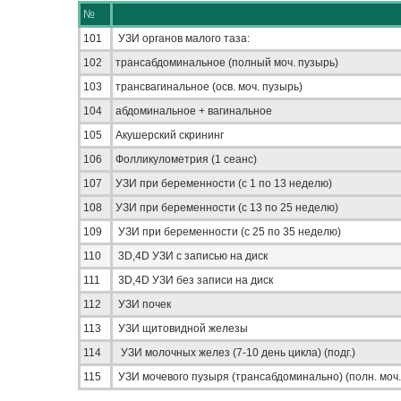
№
101
УЗИ органов малого таза:
102
трансабдоминальное (полный моч. пузырь)
103
трансвагинальное (осв. моч. пузырь)
104
абдоминальное + вагинальное
105
Акушерский скрининг
106
Фолликулометрия (1 сеанс)
107
УЗИ при беременности (с 1 по 13 неделю)
108
УЗИ при беременности (с 13 по 25 неделю)
109
УЗИ при беременности (с 25 по 35 неделю)
110
3D,4D УЗИ с записью на диск
111
3D,4D УЗИ без записи на диск
112
УЗИ почек
113
УЗИ щитовидной железы
114
УЗИ молочных желез (7-10 день цикла) (подг.)
115
УЗИ мочевого пузыря (трансабдоминально) (полн. моч.