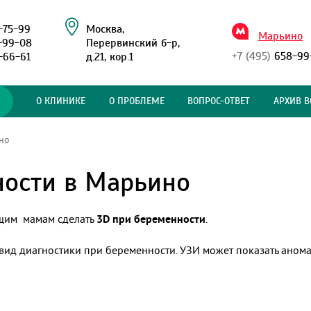
-75-99
Москва,
Марьино
-99-08
Перервинский б-р,
+7 (495)
658-99
-66-61
д.21, кор.1
О КЛИНИКЕ
О ПРОБЛЕМЕ
ВОПРОС-ОТВЕТ
АРХИВ В
но
ности в Марьино
щим мамам сделать
3D при беременности
.
вид диагностики при беременности. УЗИ может показать анома