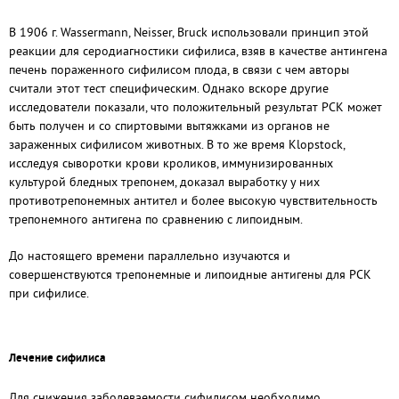
В 1906 г. Wassermann, Neisser, Bruck использовали принцип этой
реакции для серодиагностики сифилиса, взяв в качестве антингена
печень пораженного сифилисом плода, в связи с чем авторы
считали этот тест специфическим. Однако вскоре другие
исследователи показали, что положительный результат РСК может
быть получен и со спиртовыми вытяжками из органов не
зараженных сифилисом животных. В то же время Klopstock,
исследуя сыворотки крови кроликов, иммунизированных
культурой бледных трепонем, доказал выработку у них
противотрепонемных антител и более высокую чувствительность
трепонемного антигена по сравнению с липоидным.
До настоящего времени параллельно изучаются и
совершенствуются трепонемные и липоидные антигены для РСК
при сифилисе.
Лечение сифилиса
Для снижения заболеваемости сифилисом необходимо