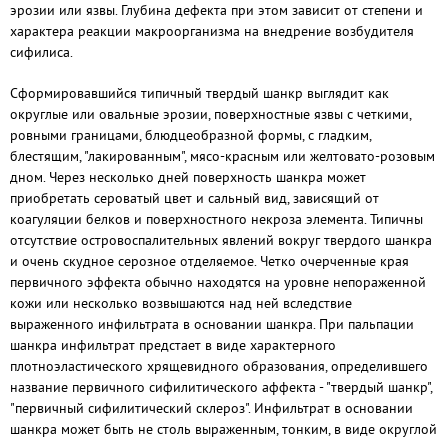
эрозии или язвы. Глубина дефекта при этом зависит от степени и
характера реакции макроорганизма на внедрение возбудителя
сифилиса.
Сформировавшийся типичный твердый шанкр выглядит как
округлые или овальные эрозии, поверхностные язвы с четкими,
ровными границами, блюдцеобразной формы, с гладким,
блестящим, "лакированным", мясо-красным или желтовато-розовым
дном. Через несколько дней поверхность шанкра может
приобретать сероватый цвет и сальный вид, зависящий от
коагуляции белков и поверхностного некроза элемента. Типичны
отсутствие островоспалительных явлений вокруг твердого шанкра
и очень скудное серозное отделяемое. Четко очерченные края
первичного эффекта обычно находятся на уровне непораженной
кожи или несколько возвышаются над ней вследствие
выраженного инфильтрата в основании шанкра. При пальпации
шанкра инфильтрат предстает в виде характерного
плотноэластического хрящевидного образования, определившего
название первичного сифилитического аффекта - "твердый шанкр",
"первичный сифилитический склероз". Инфильтрат в основании
шанкра может быть не столь выраженным, тонким, в виде округлой