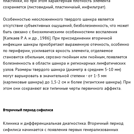
пластинки, но при этом характерная плотность элемента
сохраняется (листовидный, пластинчаіый, инфильтрат).
Особенностью неосложненного твердого шанкра является
отсутствие субъективных ощущений, безболезненность, что может
быть связано с биохимическими особенностями воспаления
[Капкаев Р. А. и др., 1986]. При присоединении вторичной
инфекции шанкры приобретают выраженную отечность, особенно
по периферии, усиливается яркость элемента, отделяемое
становится обильным, серозно-гнойным или гнойным, появляется
болезненность в области шанкра и регионарных лимфатических
узлов. Размеры твердого шанкра (диаметр в среднем 5-10 мм)
могут варьировать в значительной степени - от 1-3 мм
(карликовые шанкры) до 1,5-2 см и более (гигантские шанкры). При
этом они сохраняют все типичные черты первичного аффекта.
Вторичный период сифилиса
Клиника и дифференциальная диагностика. Вторичный период
сифилиса начинается с появления первых генерализованных