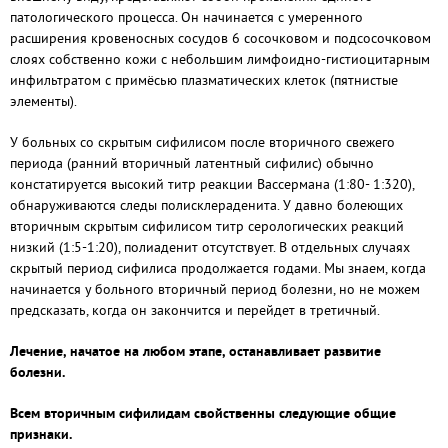
патологического процесса. Он начинается с умеренного
расширения кровеносных сосудов 6 сосочковом и подсосочковом
слоях собственно кожи с небольшим лимфоидно-гистиоцитарным
инфильтратом с примёсью плазматических клеток (пятнистые
элементы).
У больных со скрытым сифилисом после вторичного свежего
периода (ранний вторичный латентный сифилис) обычно
констатируется высокий титр реакции Вассермана (1:80- 1:320),
обнаруживаются следы полисклераденита. У давно болеющих
вторичным скрытым сифилисом титр серологических реакций
низкий (1:5-1:20), полиаденит отсутствует. В отдельных случаях
скрытый период сифилиса продолжается годами. Мы знаем, когда
начинается у больного вторичный период болезни, но не можем
предсказать, когда он закончится и перейдет в третичный.
Лечение, начатое на любом этапе, останавливает развитие
болезни.
Всем вторичным сифилидам свойственны следующие общие
признаки.