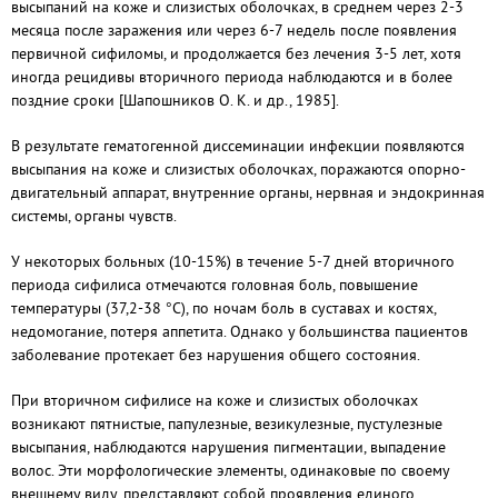
высыпаний на коже и слизистых оболочках, в среднем через 2-3
месяца после заражения или через 6-7 недель после появления
первичной сифиломы, и продолжается без лечения 3-5 лет, хотя
иногда рецидивы вторичного периода наблюдаются и в более
поздние сроки [Шапошников О. К. и др., 1985].
В результате гематогенной диссеминации инфекции появляются
высыпания на коже и слизистых оболочках, поражаются опорно-
двигательный аппарат, внутренние органы, нервная и эндокринная
системы, органы чувств.
У некоторых больных (10-15%) в течение 5-7 дней вторичного
периода сифилиса отмечаются головная боль, повышение
температуры (37,2-38 °С), по ночам боль в суставах и костях,
недомогание, потеря аппетита. Однако у большинства пациентов
заболевание протекает без нарушения общего состояния.
При вторичном сифилисе на коже и слизистых оболочках
возникают пятнистые, папулезные, везикулезные, пустулезные
высыпания, наблюдаются нарушения пигментации, выпадение
волос. Эти морфологические элементы, одинаковые по своему
внешнему виду, представляют собой проявления единого