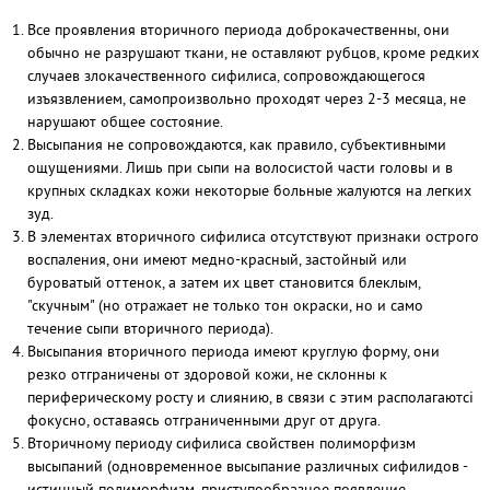
Все проявления вторичного периода доброкачественны, они
обычно не разрушают ткани, не оставляют рубцов, кроме редких
случаев злокачественного сифилиса, сопровождающегося
изъязвлением, самопроизвольно проходят через 2-3 месяца, не
нарушают общее состояние.
Высыпания не сопровождаются, как правило, субъективными
ощущениями. Лишь при сыпи на волосистой части головы и в
крупных складках кожи некоторые больные жалуются на легких
зуд.
В элементах вторичного сифилиса отсутствуют признаки острого
воспаления, они имеют медно-красный, застойный или
буроватый оттенок, а затем их цвет становится блеклым,
"скучным" (но отражает не только тон окраски, но и само
течение сыпи вторичного периода).
Высыпания вторичного периода имеют круглую форму, они
резко отграничены от здоровой кожи, не склонны к
периферическому росту и слиянию, в связи с этим располагаютсі
фокусно, оставаясь отграниченными друг от друга.
Вторичному периоду сифилиса свойствен полиморфизм
высыпаний (одновременное высыпание различных сифилидов -
истинный полиморфизм, приступообразное появление