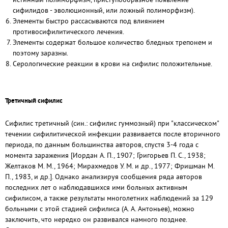
сифилидов - эволюционный, или ложный полиморфизм).
Элементы быстро рассасываются под влиянием
противосифилитического лечения.
Элементы содержат большое количество бледных трепонем и
поэтому заразны.
Серологические реакции в крови на сифилис положительные.
Третичный сифилис
Сифилис третичный (син.: сифилис гуммозный) при "классическом"
течении сифилитической инфекции развивается после вторичного
периода, по данным большинства авторов, спустя 3-4 года с
момента заражения [Иордан А. П., 1907; Григорьев П. С., 1938;
Желтаков М. М., 1964; Мирахмедов У. М. и др., 1977; Фришман М.
П., 1983, и др.]. Однако анализируя сообщения ряда авторов
последних лет о наблюдавшихся ими больных активным
сифилисом, а также результаты многолетних наблюдений за 129
больными с этой стадией сифилиса (А. А. Антоньев), можно
заключить, что нередко он развивался намного позднее.