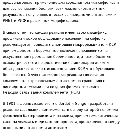
предусматривает применение для серодиагностики сифилиса и
для распознавания биологически ложноположительных
результатов, полученных в тестах с липоидными антигенами, и
РИБТ, и РИФ в различных модификациях.
В связи с тем что каждая реакция имеет свою специфику,
профилактическое обследование населения на сифилис
рекомендуется проводить с помощью микрореакции или КСР,
причем доноры и беременные, включая направляемых на
искусственное прерывание беременности, а также больные
психиатрических и неврологических стационаров должны
обследоваться только с использованием КСР, что обусловлено
более высокой чувствительностью реакции связывания
комплемента с трепонемным антигеном по сравнению с
липоидными тестами при поздних формах сифилиса.
Реакция связывания комплемента (РСК)
В 1901 г. французские ученые Bordet и Gengon разработали
реакцию связывания комплемента, в основу которой положили
феномены бактериолизиса и гемолиза, причем гемолитическая
система являлась индикатором процесса, происходящего между
основными антигеном и антителом.