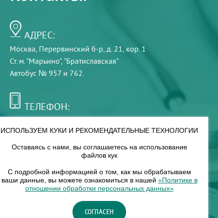
АДРЕС:
Москва, Перервинский б-р, д. 21, кор. 1
Ст. м. "Марьино", "Братиславская"
Автобус № 957 и 762.
ТЕЛЕФОН:
+7 (495) 921-75-99
ИСПОЛЬЗУЕМ КУКИ И РЕКОМЕНДАТЕЛЬНЫЕ ТЕХНОЛОГИИ
Оставаясь с нами, вы соглашаетесь на использование
РЕЖИМ РАБОТЫ:
файлов кук
00
00
8
— 18
С подробной информацией о том, как мы обрабатываем
ваши данные, вы можете ознакомиться в нашей
«Политике в
отношении обработки персональных данных»
НАШ ФИЛИАЛ:
СОГЛАСЕН
Москва, м. Нагорное, Нагорный б-р, д. 19, кор. 1