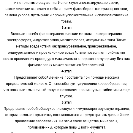
и неприятные ощущения. Используют анестезирующие свечи,
также лечение включает в себя и прием фитосборов: валериана, ноготки,
семена укропа, пустырник и прочие успокоительные и спазмолитические
травы.
3 этап
Включает в себя физиотерапевтические методы – лазеротерапию,
электрофорез, индуктотермию, магнитофорез, импульсные токи. Такие
методы воздействия как трансуретальное, трансректальное,
эндоуретальное и проекционное воздействие позволяют приблизить
место проведения процедуры максимально к пораженному органу. Без них
физиотерапия может оказаться бесполезной.
4 этап
Представляет собой лечение простатита при помощи массажа
предстательной железы. Он способствует улучшению кровообращения,
что повышает мышечный тонус и позволяет проникнуть антибиотикам еще
глубже.
5 этап
Представляет собой общеукрепляющую и иммунокорегирующую терапию,
которая помогает организму восстановиться и предотвратить дальнейшее
проявление заболевания. На этом этапе вещества, минералы,
поливитамины, которые повышают иммунитет.