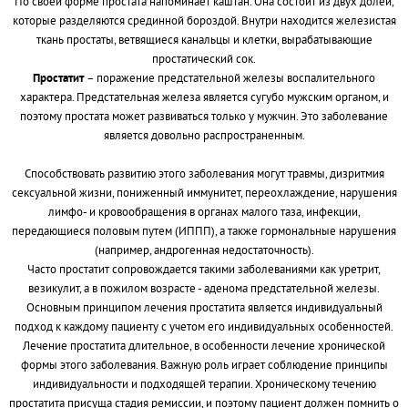
По своей форме простата напоминает каштан. Она состоит из двух долей,
которые разделяются срединной бороздой. Внутри находится железистая
ткань простаты, ветвящиеся канальцы и клетки, вырабатывающие
простатический сок.
Простатит
– поражение предстательной железы воспалительного
характера. Предстательная железа является сугубо мужским органом, и
поэтому простата может развиваться только у мужчин. Это заболевание
является довольно распространенным.
Способствовать развитию этого заболевания могут травмы, дизритмия
сексуальной жизни, пониженный иммунитет, переохлаждение, нарушения
лимфо- и кровообращения в органах малого таза, инфекции,
передающиеся половым путем (ИППП), а также гормональные нарушения
(например, андрогенная недостаточность).
Часто простатит сопровождается такими заболеваниями как уретрит,
везикулит, а в пожилом возрасте - аденома предстательной железы.
Основным принципом лечения простатита является индивидуальный
подход к каждому пациенту с учетом его индивидуальных особенностей.
Лечение простатита длительное, в особенности лечение хронической
формы этого заболевания. Важную роль играет соблюдение принципы
индивидуальности и подходящей терапии. Хроническому течению
простатита присуща стадия ремиссии, и поэтому пациент должен помнить о