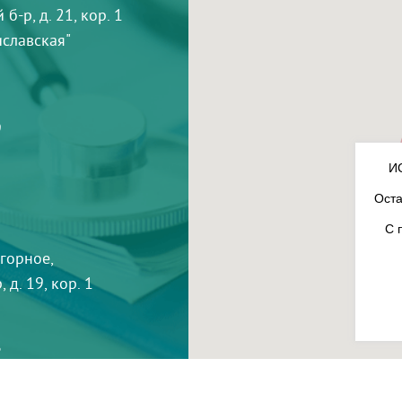
-р, д. 21, кор. 1
тиславская"
9
И
Оста
С 
агорное,
 д. 19, кор. 1
3