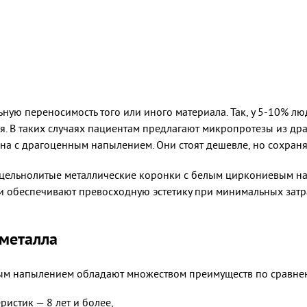
ую переносимость того или иного материала. Так, у 5-10% люд
я. В таких случаях пациентам предлагают микропротезы из драг
ана с драгоценным напылением. Они стоят дешевле, но сохраня
 цельнолитые металлические коронки с белым циркониевым на
и обеспечивают превосходную эстетику при минимальных затр
металла
ым напылением обладают множеством преимуществ по сравнен
ристик — 8 лет и более,