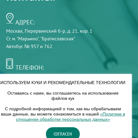
АДРЕС:
Москва, Перервинский б-р, д. 21, кор. 1
Ст. м. "Марьино", "Братиславская"
Автобус № 957 и 762.
ТЕЛЕФОН:
+7 (495) 921-75-99
ИСПОЛЬЗУЕМ КУКИ И РЕКОМЕНДАТЕЛЬНЫЕ ТЕХНОЛОГИИ
Оставаясь с нами, вы соглашаетесь на использование
РЕЖИМ РАБОТЫ:
файлов кук
00
00
8
— 18
С подробной информацией о том, как мы обрабатываем
ваши данные, вы можете ознакомиться в нашей
«Политике в
отношении обработки персональных данных»
НАШ ФИЛИАЛ:
СОГЛАСЕН
Москва, м. Нагорное, Нагорный б-р, д. 19, кор. 1