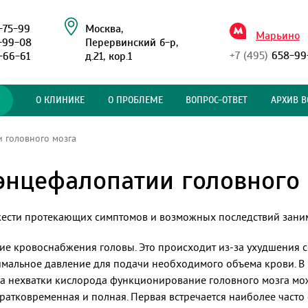
-75-99
Москва,
Марьино
-99-08
Перервинский б-р,
+7 (495)
658-99
-66-61
д.21, кор.1
О КЛИНИКЕ
О ПРОБЛЕМЕ
ВОПРОС-ОТВЕТ
АРХИВ В
 головного мозга
энцефалопатии головного
жести протекающих симптомов и возможных последствий занима
ие кровоснабжения головы. Это происходит из-за ухудшения 
мальное давление для подачи необходимого объема крови. В р
а нехватки кислорода функционирование головного мозга може
тковременная и полная. Первая встречается наиболее часто 