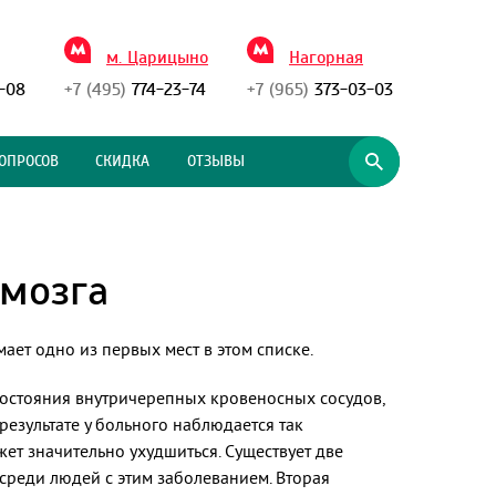
м. Царицыно
Нагорная
-08
+7 (495)
774-23-74
+7 (965)
373-03-03
ОПРОСОВ
СКИДКА
ОТЗЫВЫ
 мозга
ет одно из первых мест в этом списке.
состояния внутричерепных кровеносных сосудов,
езультате у больного наблюдается так
т значительно ухудшиться. Существует две
среди людей с этим заболеванием. Вторая