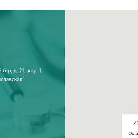
-р, д. 21, кор. 1
тиславская"
9
И
Оста