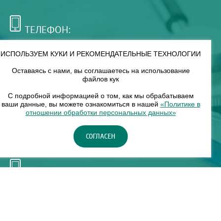
ТЕЛЕФОН:
+7 (495) 921-75-99
ИСПОЛЬЗУЕМ КУКИ И РЕКОМЕНДАТЕЛЬНЫЕ ТЕХНОЛОГИИ
Оставаясь с нами, вы соглашаетесь на использование
РЕЖИМ РАБОТЫ:
файлов кук
00
00
8
— 18
С подробной информацией о том, как мы обрабатываем
ваши данные, вы можете ознакомиться в нашей
«Политике в
отношении обработки персональных данных»
НАШ ФИЛИАЛ:
СОГЛАСЕН
Москва, м. Нагорное, Нагорный б-р, д. 19, кор. 1
ТЕЛЕФОН:
+7 (965) 373-03-03
© "ЕвромедС" Разработка сайта, фирменный стиль -
InterLabs
.
Политика в отношении обработки персональных данных