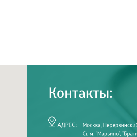
Контакты:
АДРЕС:
Москва, Перервинский б
Ст. м. "Марьино", "Бра