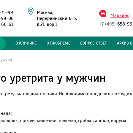
-75-99
Москва,
Марьино
-99-08
Перервинский б-р,
+7 (495)
658-99
-66-61
д.21, кор.1
О КЛИНИКЕ
О ПРОБЛЕМЕ
ВОПРОС-ОТВЕТ
АРХИВ В
мужчин
о уретрита у мужчин
от результатов диагностики. Необходимо определить возбудит
нада;
лококк, протей, кишечная палочка, грибы Candida, вирусы.
словиях: