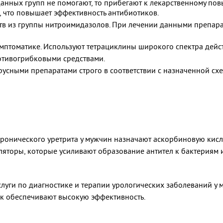
анных групп не помогают, то прибегают к лекарственному по
 что повышает эффективность антибиотиков.
тв из группы нитроимидазолов. При лечении данными препара
мптоматике. Используют тетрациклины широкого спектра дейст
отивогрибковыми средствами.
русными препаратами строго в соответствии с назначенной с
хронического уретрита у мужчин назначают аскорбиновую кисло
ляторы, которые усиливают образование антител к бактериям 
слуги по диагностике и терапии урологических заболеваний у 
к обеспечивают высокую эффективность.