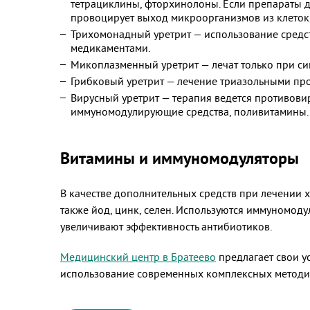
тетрациклины, фторхинолоны. Если препараты д
провоцирует выход микроорганизмов из клеток,
Трихомонадный уретрит — использование средс
медикаментами.
Микоплазменный уретрит — лечат только при си
Грибковый уретрит — лечение триазольными пр
Вирусный уретрит — терапия ведется противови
иммуномодулирующие средства, поливитамины.
Витамины и иммуномодуляторы
В качестве дополнительных средств при лечении 
также йод, цинк, селен. Используются иммуномоду
увеличивают эффективность антибиотиков.
Медицинский центр в Братеево
предлагает свои у
использование современных комплексных методи