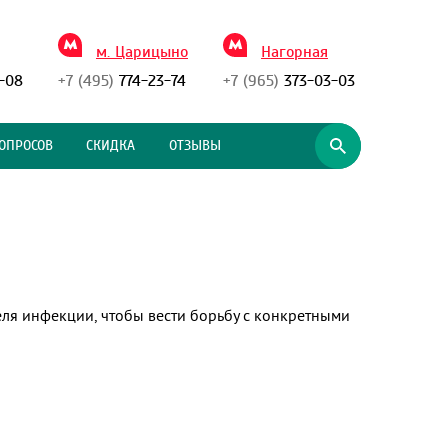
м. Царицыно
Нагорная
-08
+7 (495)
774-23-74
+7 (965)
373-03-03
ОПРОСОВ
СКИДКА
ОТЗЫВЫ
еля инфекции, чтобы вести борьбу с конкретными