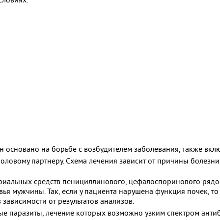
ин основано на борьбе с возбудителем заболевания, также вкл
оловому партнеру. Схема лечения зависит от причины болезни
риальных средств пенициллинового, цефалоспоринового рядов
ья мужчины. Так, если у пациента нарушена функция почек, 
 зависимости от результатов анализов.
е паразиты, лечение которых возможно узким спектром антиб