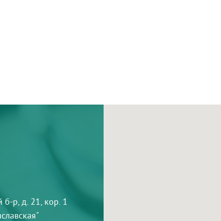
-р, д. 21, кор. 1
тиславская"