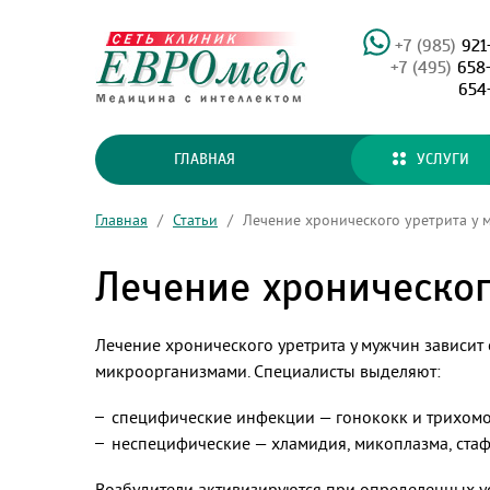
+7 (985)
921
+7 (495)
658
654
ГЛАВНАЯ
УСЛУГИ
Главная
/
Статьи
/
Лечение хронического уретрита у 
Лечение хроническог
Лечение хронического уретрита у мужчин зависит 
микроорганизмами. Специалисты выделяют:
специфические инфекции — гонококк и трихомо
неспецифические — хламидия, микоплазма, стафи
Возбудители активизируются при определенных у