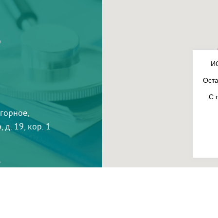
9
И
Оста
С 
агорное,
 д. 19, кор. 1
3
-
InterLabs
.
Политика в отношении обработки пер