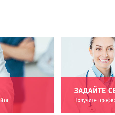
ЗАДАЙТЕ С
айта
Получите профе