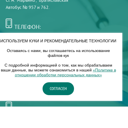
Ст. м. "Марьино", "Братиславская"
Автобус № 957 и 762.
ТЕЛЕФОН:
+7 (495) 921-75-99
ИСПОЛЬЗУЕМ КУКИ И РЕКОМЕНДАТЕЛЬНЫЕ ТЕХНОЛОГИИ
Оставаясь с нами, вы соглашаетесь на использование
РЕЖИМ РАБОТЫ:
файлов кук
00
00
8
— 18
С подробной информацией о том, как мы обрабатываем
ваши данные, вы можете ознакомиться в нашей
«Политике в
отношении обработки персональных данных»
НАШ ФИЛИАЛ:
СОГЛАСЕН
Москва, м. Нагорное, Нагорный б-р, д. 19, кор. 1
ТЕЛЕФОН:
+7 (965) 373-03-03
© "ЕвромедС" Разработка сайта, фирменный стиль -