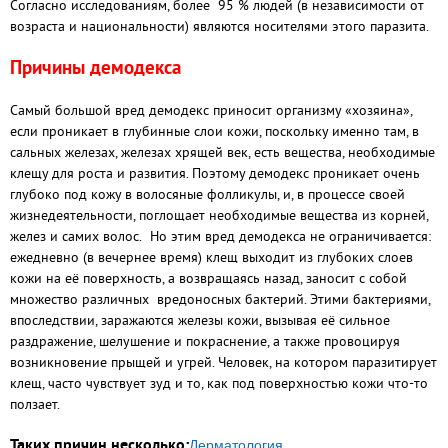
Согласно исследованиям, более 95 % людей (в независимости от
возраста и национальности) являются носителями этого паразита.
Причины демодекса
Самый большой вред демодекс приносит организму «хозяина»,
если проникает в глубинные слои кожи, поскольку именно там, в
сальных железах, железах хрящей век, есть вещества, необходимые
клещу для роста и развития. Поэтому демодекс проникает очень
глубоко под кожу в волосяные фолликулы, и, в процессе своей
жизнедеятельности, поглощает необходимые вещества из корней,
желез и самих волос. Но этим вред демодекса не ограничивается:
ежедневно (в вечернее время) клещ выходит из глубоких слоев
кожи на её поверхность, а возвращаясь назад, заносит с собой
множество различных вредоносных бактерий. Этими бактериями,
впоследствии, заражаются железы кожи, вызывая её сильное
раздражение, шелушение и покраснение, а также провоцируя
возникновение прыщей и угрей. Человек, на котором паразитирует
клещ, часто чувствует зуд и то, как под поверхностью кожи что-то
ползает.
Таких причин несколько:
Дерматология