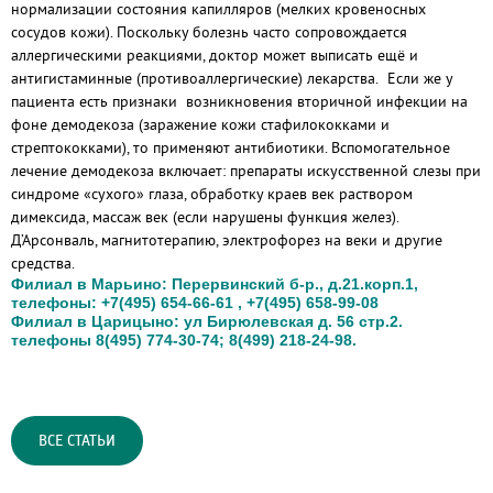
нормализации состояния капилляров (мелких кровеносных
сосудов кожи). Поскольку болезнь часто сопровождается
аллергическими реакциями, доктор может выписать ещё и
антигистаминные (противоаллергические) лекарства. Если же у
пациента есть признаки возникновения вторичной инфекции на
фоне демодекоза (заражение кожи стафилококками и
стрептококками), то применяют антибиотики. Вспомогательное
лечение демодекоза включает: препараты искусственной слезы при
синдроме «сухого» глаза, обработку краев век раствором
димексида, массаж век (если нарушены функция желез).
Д’Арсонваль, магнитотерапию, электрофорез на веки и другие
средства.
Филиал в Марьино: Перервинский б-р., д.21.корп.1,
телефоны: +7(495) 654-66-61 , +7(495) 658-99-08
Филиал в Царицыно: ул Бирюлевская д. 56 стр.2.
телефоны 8(495) 774-30-74; 8(499) 218-24-98.
ВСЕ СТАТЬИ