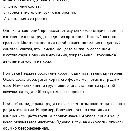
метастазы в отдаленных органах,
клеточный состав,
уровень гистологических изменений,
клеточная экспрессия.
Оценка отклонений предполагает изучение массы признаков. Так,
изменение цвета груди – один из критериев. Кожный покров
краснеет. Многие пациентки не обращают внимания на данный
симптом, считая, что изменение цвета вызвано давлением
бюстгальтера. Причина шелушения, покраснения – токсичное
действие опухоли на кожу.
При раке Педжета состояние кожи – один из главных критериев.
Около соска образуется корка, его форма меняется, на груди –
язвы. Изменение цвета груди явное: она становится красной,
шелушится, зудит. Образуются очаги эрозии.
При любом виде рака груди первые симптомы похожи на разного
рода мастопатии. Например, болезненность в сочетании с
изменением цвета груди и прощупываемым уплотнением чаще
всего оказывается маститом. Однако в случае онкологии опухоль
обычно безболезненная.