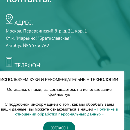
АДРЕС:
Москва, Перервинский б-р, д. 21, кор. 1
Ст. м. "Марьино", "Братиславская"
Автобус № 957 и 762.
ТЕЛЕФОН:
+7 (495) 921-75-99
ИСПОЛЬЗУЕМ КУКИ И РЕКОМЕНДАТЕЛЬНЫЕ ТЕХНОЛОГИИ
Оставаясь с нами, вы соглашаетесь на использование
РЕЖИМ РАБОТЫ:
файлов кук
00
00
8
— 18
С подробной информацией о том, как мы обрабатываем
ваши данные, вы можете ознакомиться в нашей
«Политике в
отношении обработки персональных данных»
НАШ ФИЛИАЛ:
СОГЛАСЕН
Москва, м. Нагорное, Нагорный б-р, д. 19, кор. 1