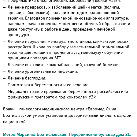
Профилактика онкологических заболеваний шейки матки.
Лечение предраковых заболеваний шейки матки (полипы,
эрозии, лейкоплакии) щадящим методом радиоволновой
терапии. Благодаря применяемой инновационной аппаратуре,
навыкам врача пациентка может вести обычный образ жизни и
даже приступить к работе в день проведения лечебной
процедуры.
Лечение нарушения менструального цикла, климактерических
расстройств. Школа по подбору заместительной гормональной
терапии для женщин в пременопаузу, менопаузу - обучение
принципам проведения ЗГТ.
Лечение воспалительных заболеваний, спаечной болезни.
Лечение урогенитальных инфекций.
Лечение бесплодия.
Подготовка к беременности и ее ведение.
Медикаментозное прерывание беременности российским или
французским препаратом под контролем УЗИ.
Врачи – гинекологи медицинского центра «Евромед С» на
Братиславской умеют установить доверительный диалог с каждой
пациенткой.
Метро Марьино/ Братиславская. Перервинский бульвар дом 21,