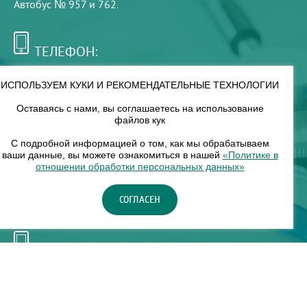
Автобус № 957 и 762.
ТЕЛЕФОН:
+7 (495) 921-75-99
ИСПОЛЬЗУЕМ КУКИ И РЕКОМЕНДАТЕЛЬНЫЕ ТЕХНОЛОГИИ
Оставаясь с нами, вы соглашаетесь на использование
РЕЖИМ РАБОТЫ:
файлов кук
00
00
8
— 18
С подробной информацией о том, как мы обрабатываем
ваши данные, вы можете ознакомиться в нашей
«Политике в
отношении обработки персональных данных»
НАШ ФИЛИАЛ:
СОГЛАСЕН
Москва, м. Нагорное, Нагорный б-р, д. 19, кор. 1
ТЕЛЕФОН:
+7 (965) 373-03-03
© "ЕвромедС" Разработка сайта, фирменный стиль -
InterLabs
.