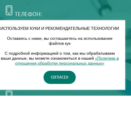
ТЕЛЕФОН:
+7 (495) 921-75-99
ИСПОЛЬЗУЕМ КУКИ И РЕКОМЕНДАТЕЛЬНЫЕ ТЕХНОЛОГИИ
Оставаясь с нами, вы соглашаетесь на использование
РЕЖИМ РАБОТЫ:
файлов кук
00
00
8
— 18
С подробной информацией о том, как мы обрабатываем
ваши данные, вы можете ознакомиться в нашей
«Политике в
отношении обработки персональных данных»
НАШ ФИЛИАЛ:
СОГЛАСЕН
Москва, м. Нагорное, Нагорный б-р, д. 19, кор. 1
ТЕЛЕФОН:
+7 (965) 373-03-03
© "ЕвромедС" Разработка сайта, фирменный стиль -
InterLabs
.
Политика в отношении обработки персональных данных