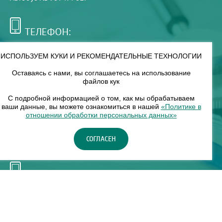
ТЕЛЕФОН:
+7 (495) 921-75-99
ИСПОЛЬЗУЕМ КУКИ И РЕКОМЕНДАТЕЛЬНЫЕ ТЕХНОЛОГИИ
Оставаясь с нами, вы соглашаетесь на использование
РЕЖИМ РАБОТЫ:
файлов кук
00
00
8
— 18
С подробной информацией о том, как мы обрабатываем
ваши данные, вы можете ознакомиться в нашей
«Политике в
отношении обработки персональных данных»
НАШ ФИЛИАЛ:
СОГЛАСЕН
Москва, м. Нагорное, Нагорный б-р, д. 19, кор. 1
ТЕЛЕФОН:
+7 (965) 373-03-03
© "ЕвромедС" Разработка сайта, фирменный стиль -
InterLabs
.