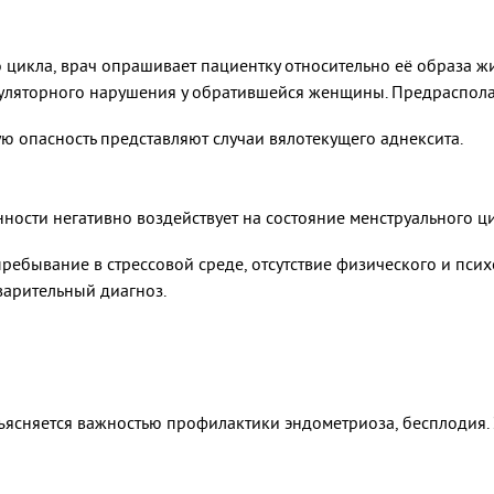
 цикла, врач опрашивает пациентку относительно её образа 
вуляторного нарушения у обратившейся женщины. Предраспол
 опасность представляют случаи вялотекущего аднексита.
ости негативно воздействует на состояние менструального ци
ребывание в стрессовой среде, отсутствие физического и пси
варительный диагноз.
ясняется важностью профилактики эндометриоза, бесплодия. 