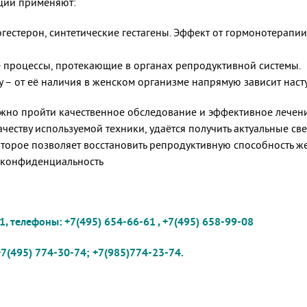
яции применяют:
гестерон, синтетические гестагены. Эффект от гормонотерапи
 процессы, протекающие в органах репродуктивной системы.
 – от её наличия в женском организме напрямую зависит наст
ожно пройти качественное обследование и эффективное лече
ачеству используемой техники, удаётся получить актуальные с
торое позволяет восстановить репродуктивную способность же
т конфиденциальность
1, телефоны: +7(495) 654-66-61 , +7(495) 658-99-08
7(495) 774-30-74; +7(985)774-23-74.