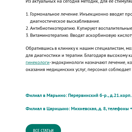
Из актуальных на сегодня методик, для её стимул
Гормональное лечение. Инъекционно вводят про
диагностическое выскабливание.
Антибиотикотерапию. Купируют воспалительные
Витаминотерапию. Вводят аскорбиновую кислоту
Обратившись в клинику к нашим специалистам, м
для диагностики и терапии. Благодаря высокому к
гинекологи
-эндокринологи назначают лечение, ко
оказания медицинских услуг, персонал соблюдае
Филиал в Марьино: Перервинский б-р., д.21.корп.
Филиал в Царицыно: Михневская, д. 8, телефоны +
ВСЕ СТАТЬИ