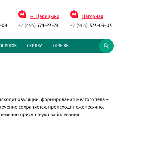
м. Царицыно
Нагорная
-08
+7 (495)
774-23-74
+7 (965)
373-03-03
ОПРОСОВ
СКИДКА
ОТЗЫВЫ
исходит овуляции, формирования жёлтого тела –
ечение сохраняется, происходит ежемесячно.
временно присутствуют заболевания