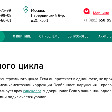
-75-99
Москва,
Марьино
-99-08
Перервинский б-р,
+7 (495)
658-99
-66-61
д.21, кор.1
О КЛИНИКЕ
О ПРОБЛЕМЕ
ВОПРОС-ОТВЕТ
АРХИВ В
ного цикла
енструального цикла. Если он протекает в одной фазе, не про
 медикаментозной коррекции. Особенность нарушения – кровот
олирует врач
гинеколог
-эндокринолог. Если у пациентки одно
пии подключается уролог.