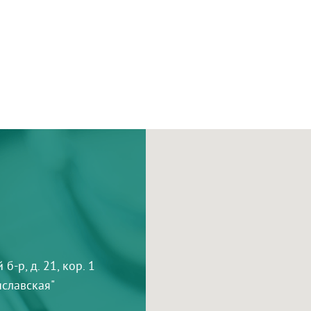
-р, д. 21, кор. 1
тиславская"