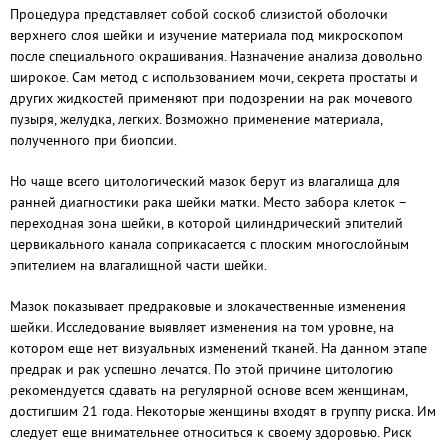
Процедура представляет собой соскоб слизистой оболочки
верхнего слоя шейки и изучение материала под микроскопом
после специального окрашивания. Назначение анализа довольно
широкое. Сам метод с использованием мочи, секрета простаты и
других жидкостей применяют при подозрении на рак мочевого
пузыря, желудка, легких. Возможно применение материала,
полученного при биопсии.
Но чаще всего цитологический мазок берут из влагалища для
ранней диагностики рака шейки матки. Место забора клеток –
переходная зона шейки, в которой цилиндрический эпителий
цервикального канала соприкасается с плоским многослойным
эпителием на влагалищной части шейки.
Мазок показывает предраковые и злокачественные изменения
шейки. Исследование выявляет изменения на том уровне, на
котором еще нет визуальных изменений тканей. На данном этапе
предрак и рак успешно лечатся. По этой причине цитологию
рекомендуется сдавать на регулярной основе всем женщинам,
достигшим 21 года. Некоторые женщины входят в группу риска. Им
следует еще внимательнее относиться к своему здоровью. Риск