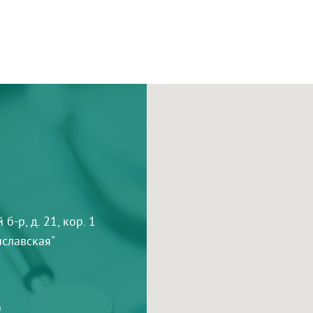
-р, д. 21, кор. 1
тиславская"
9