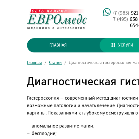
+7 (985)
921
+7 (495)
658
654
ГЛАВНАЯ
УСЛУГИ
Главная
/
Статьи
/
Диагностическая гистероскопия ма
Диагностическая гис
Гистероскопия — современный метод диагностики и
возможные патологии и начать лечение. Диагност
картины. Показаниями к глубокому осмотру являют
аномальное развитие матки;
бесплодие;