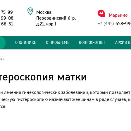
-75-99
Москва,
Марьино
-99-08
Перервинский б-р,
+7 (495)
658-99
-66-61
д.21, кор.1
О КЛИНИКЕ
О ПРОБЛЕМЕ
ВОПРОС-ОТВЕТ
АРХИВ В
тки
тероскопия матки
 лечения гинекологических заболеваний, который позволяет о
ическую гистероскопию назначают женщинам в ряде случаев, 
ся: