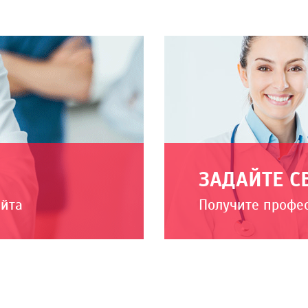
ЗАДАЙТЕ С
айта
Получите профе