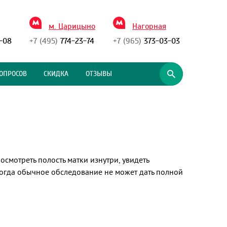
м. Царицыно
Нагорная
-08
+7 (495)
774-23-74
+7 (965)
373-03-03
ОПРОСОВ
СКИДКА
ОТЗЫВЫ
смотреть полость матки изнутри, увидеть
когда обычное обследование не может дать полной