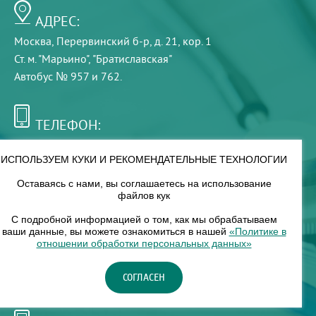
АДРЕС:
Москва, Перервинский б-р, д. 21, кор. 1
Ст. м. "Марьино", "Братиславская"
Автобус № 957 и 762.
ТЕЛЕФОН:
+7 (495) 921-75-99
ИСПОЛЬЗУЕМ КУКИ И РЕКОМЕНДАТЕЛЬНЫЕ ТЕХНОЛОГИИ
Оставаясь с нами, вы соглашаетесь на использование
РЕЖИМ РАБОТЫ:
файлов кук
00
00
8
— 18
С подробной информацией о том, как мы обрабатываем
ваши данные, вы можете ознакомиться в нашей
«Политике в
отношении обработки персональных данных»
НАШ ФИЛИАЛ:
СОГЛАСЕН
Москва, м. Нагорное, Нагорный б-р, д. 19, кор. 1