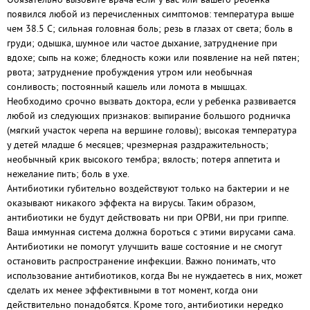
появился любой из перечисленных симптомов: температура выше
чем 38.5 С; сильная головная боль; резь в глазах от света; боль в
груди; одышка, шумное или частое дыхание, затруднение при
вдохе; сыпь на коже; бледность кожи или появление на ней пятен;
рвота; затруднение пробуждения утром или необычная
сонливость; постоянный кашель или ломота в мышцах.
Необходимо срочно вызвать доктора, если у ребенка развивается
любой из следующих признаков: выпирание большого родничка
(мягкий участок черепа на вершине головы); высокая температура
у детей младше 6 месяцев; чрезмерная раздражительность;
необычный крик высокого тембра; вялость; потеря аппетита и
нежелание пить; боль в ухе.
Антибиотики губительно воздействуют только на бактерии и не
оказывают никакого эффекта на вирусы. Таким образом,
антибиотики не будут действовать ни при ОРВИ, ни при гриппе.
Ваша иммунная система должна бороться с этими вирусами сама.
Антибиотики не помогут улучшить ваше состояние и не смогут
остановить распространение инфекции. Важно понимать, что
использование антибиотиков, когда Вы не нуждаетесь в них, может
сделать их менее эффективными в тот момент, когда они
действительно понадобятся. Кроме того, антибиотики нередко