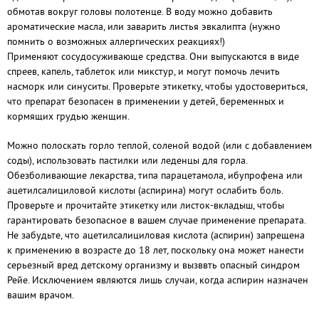
обмотав вокруг головы полотенце. В воду можно добавить
ароматические масла, или заварить листья эвкалипта (нужно
помнить о возможных аллергических реакциях!)
Применяют сосудосуживающе средства. Они выпускаются в виде
спреев, капель, таблеток или микстур, и могут помочь лечить
насморк или синуситы. Проверьте этикетку, чтобы удостовериться,
что препарат безопасен в применении у детей, беременных и
кормящих грудью женщин.
Можно полоскать горло теплой, соленой водой (или с добавлением
соды), использовать пастилки или леденцы для горла.
Обезболивающие лекарства, типа парацетамола, ибупрофена или
ацетилсалициловой кислоты (аспирина) могут ослабить боль.
Проверьте и прочитайте этикетку или листок-вкладыш, чтобы
гарантировать безопасное в вашем случае применение препарата.
Не забудьте, что ацетилсалициловая кислота (аспирин) запрещена
к применению в возрасте до 18 лет, поскольку она может нанести
серьезный вред детскому организму и вызввть опасный синдром
Рейе. Исключением являются лишь случаи, когда аспирин назначен
вашим врачом.