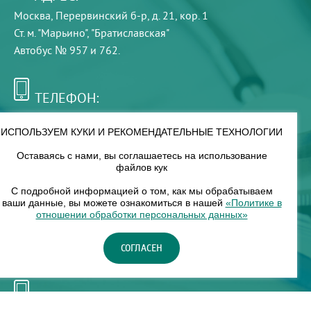
Москва, Перервинский б-р, д. 21, кор. 1
Ст. м. "Марьино", "Братиславская"
Автобус № 957 и 762.
ТЕЛЕФОН:
+7 (495) 921-75-99
ИСПОЛЬЗУЕМ КУКИ И РЕКОМЕНДАТЕЛЬНЫЕ ТЕХНОЛОГИИ
Оставаясь с нами, вы соглашаетесь на использование
РЕЖИМ РАБОТЫ:
файлов кук
00
00
8
— 18
С подробной информацией о том, как мы обрабатываем
ваши данные, вы можете ознакомиться в нашей
«Политике в
отношении обработки персональных данных»
НАШ ФИЛИАЛ:
СОГЛАСЕН
Москва, м. Нагорное, Нагорный б-р, д. 19, кор. 1
ТЕЛЕФОН: