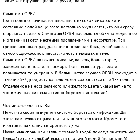
такие как игрушки, дверные ручки, ткани.
Cимптомы ОРВИ.
Грипп обычно начинается внезапно с высокой лихорадки, и
состояние людей чаще всего настолько ухудшается, что они сразу
стараются прилечь. Симптомы ОРВИ появляются обычно медленнее
и ограничиваются местными проявлениями в носоглотке. При
гриппе возникает раздражение в горле или боль, сухой кашель,
озноб с дрожью, потливость, ломоту в мышцах и теле.
Симптомы ОРВИ включают чиханье, кашель, боль в горле,
заложенность носа или насморк. Если температура тела и
повышается, то умеренно. В большинстве случаев ОРВИ проходит в
течение 5-7 дней, хотя кашель может сохраняться еще 1-2 недели.
Отделяемое из носа зеленого или желтого цвета указывает на то,
что иммунная система активно борется с инфекцией.
Что можете сделать Вы.
Помогите своей иммунной системе бороться с инфекцией. Для
этого вам нужно отдыхать и пить много жидкости. Кроме того,
избегайте вдыхания сигаретного дыма.
Назальные спреи или капли с соленой водой помогут очистить нос.
Вдыхайте пар из любой емкости с горячей водой (не кипящей),