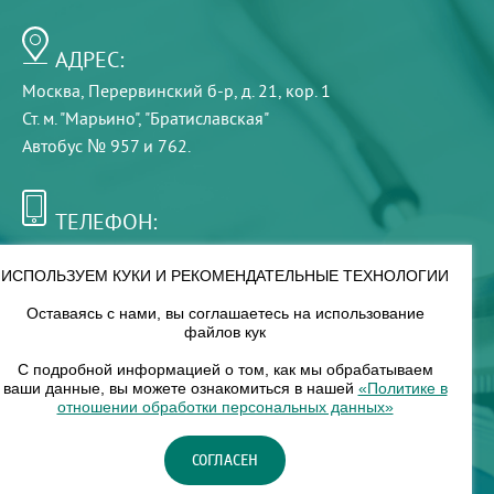
АДРЕС:
Москва, Перервинский б-р, д. 21, кор. 1
Ст. м. "Марьино", "Братиславская"
Автобус № 957 и 762.
ТЕЛЕФОН:
+7 (495) 921-75-99
ИСПОЛЬЗУЕМ КУКИ И РЕКОМЕНДАТЕЛЬНЫЕ ТЕХНОЛОГИИ
Оставаясь с нами, вы соглашаетесь на использование
РЕЖИМ РАБОТЫ:
файлов кук
00
00
8
— 18
С подробной информацией о том, как мы обрабатываем
ваши данные, вы можете ознакомиться в нашей
«Политике в
отношении обработки персональных данных»
НАШ ФИЛИАЛ:
СОГЛАСЕН
Москва, м. Нагорное, Нагорный б-р, д. 19, кор. 1