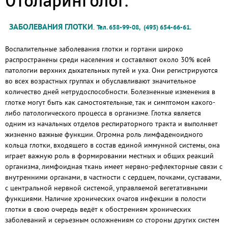
Отоларинголог.
ЗАБОЛЕВАНИЯ ГЛОТКИ
.
Тел. 658-99-08, (495) 654-66-61.
Воспалительные заболевания глотки и гортани широко
распространены среди населения и составляют около 30% всей
патологии верхних дыхательных путей и уха. Они регистрируются
во всех возрастных группах и обуславливают значительное
количество дней нетрудоспособности. Болезненные изменения в
глотке могут быть как самостоятельные, так и симптомом какого-
либо патологического процесса в организме. Глотка является
одним из начальных отделов респираторного тракта и выполняет
жизненно важные функции. Огромна роль лимфаденоидного
кольца глотки, входящего в состав единой иммунной системы, она
играет важную роль в формировании местных и общих реакций
организма, лимфоидная ткань имеет нервно-рефлекторные связи с
внутренними органами, в частности с сердцем, почками, суставами,
с центральной нервной системой, управляемой вегетативными
функциями. Наличие хронических очагов инфекции в полости
глотки в свою очередь ведёт к обострениям хронических
заболеваний и серьезным осложнениям со стороны других систем