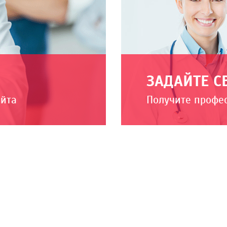
ЗАДАЙТЕ С
айта
Получите профе