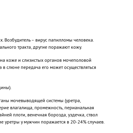
ах. Возбудитель – вирус папилломы человека.
льного тракта, другие поражают кожу.
 на коже и слизистых органов мочеполовой
а в слюне передача его может осуществляться
ины).
рганы мочевыводящей системы (уретра,
верие влагалища, промежность, перианальная
айней плоти, венечная борозда, уздечка, ствол
ие уретры у мужчин поражается в 20-24% случаев.