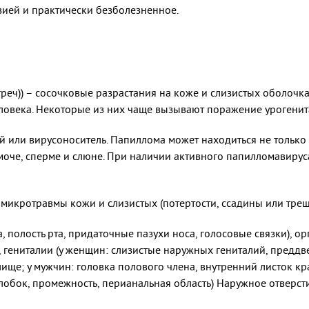
зией и практически безболезненное.
 (греч)) – сосочковые разрастания на коже и слизистых оболочк
ловека. Некоторые из них чаще вызывают поражение урогенита
 или вирусоноситель. Папиллома может находиться не только
моче, сперме и слюне. При наличии активного папилломавирус
микротравмы кожи и слизистых (потертости, ссадины или трещ
, полость рта, придаточные пазухи носа, голосовые связки), о
, гениталии (у женщин: слизистые наружных гениталий, предд
алище; у мужчин: головка полового члена, внутренний листок кр
лобок, промежность, перианальная область) Наружное отверст