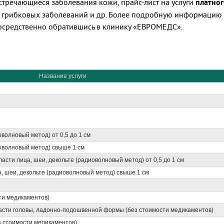
стречающиеся заболевания кожи, прайс-лист на услуги
платног
 грибковых заболеваний и др. Более подробную информацию о
осредственно обратившись в клинику «ЕВРОМЕДС».
Название услуги
волновый метод) от 0,5 до 1 см
оволновый метод) свыше 1 см
асти лица, шеи, декольте (радиоволновый метод) от 0,5 до 1 см
а, шеи, декольте (радиоволновый метод) свыше 1 см
ти медикаментов)
части головы, ладонно-подошвенной формы (без стоимости медикаментов)
з стоимости медикаментов)