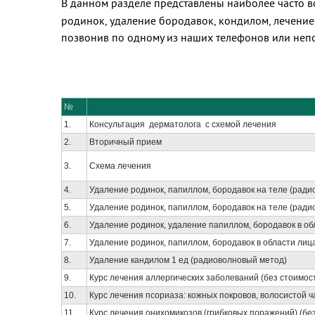
В данном разделе представлены наиболее часто в
родинок, удаление бородавок, кондилом, лечение
позвонив по одному из наших телефонов или неп
№
1.
Консультация дерматолога с схемой лечения
2.
Вторичный прием
3.
Схема лечения
4.
Удаление родинок, папиллом, бородавок на теле (радио
5.
Удаление родинок, папиллом, бородавок на теле (ради
6.
Удаление родинок, удаление папиллом, бородавок в обл
7.
Удаление родинок, папиллом, бородавок в области лиц
8.
Удаление кандилом 1 ед (радиоволновый метод)
9.
Курс лечения аллергических заболеваний (без стоимос
10.
Курс лечения псориаза: кожных покровов, волосистой 
11.
Курс лечения онихомикозов (грибковых поражений) (бе