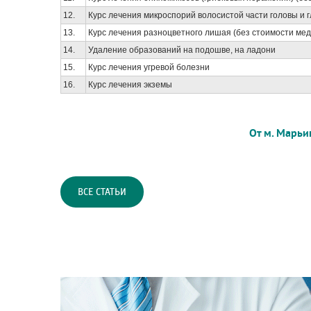
12.
Курс лечения микроспорий волосистой части головы и 
13.
Курс лечения разноцветного лишая (без стоимости ме
14.
Удаление образований на подошве, на ладони
15.
Курс лечения угревой болезни
16.
Курс лечения экземы
От м. Марьи
ВСЕ СТАТЬИ