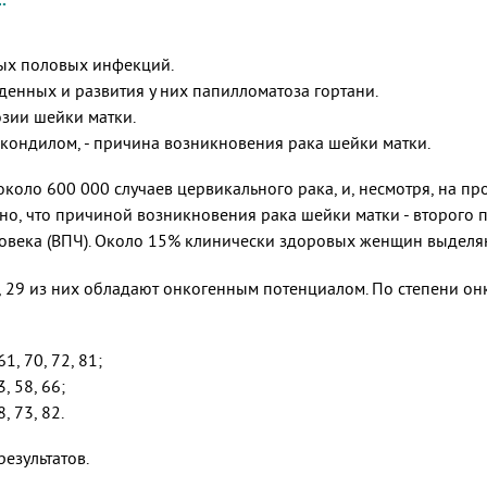
ых половых инфекций.
нных и развития у них папилломатоза гортани.
зии шейки матки.
кондилом, - причина возникновения рака шейки матки.
около 600 000 случаев цервикального рака, и, несмотря, на 
но, что причиной возникновения рака шейки матки - второго 
овека (ВПЧ). Около 15% клинически здоровых женщин выделяют 
, 29 из них обладают онкогенным потенциалом. По степени о
61, 70, 72, 81;
3, 58, 66;
, 73, 82.
езультатов.