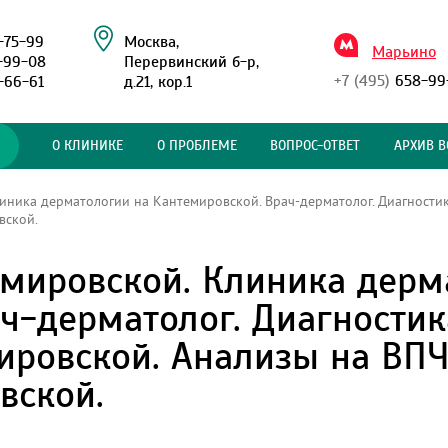
-75-99
Москва,
Марьино
-99-08
Перервинский б-р,
+7 (495)
658-99
-66-61
д.21, кор.1
О КЛИНИКЕ
О ПРОБЛЕМЕ
ВОПРОС-ОТВЕТ
АРХИВ В
иника дерматологии на Кантемировской. Врач-дерматолог. Диагности
вской.
емировской. Клиника дерм
ч-дерматолог. Диагности
ировской. Анализы на ВПЧ
вской.
.