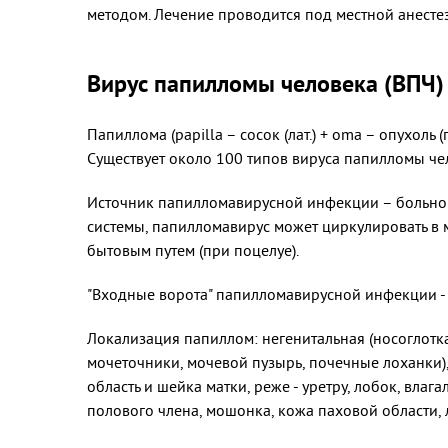
методом. Лечение проводится под местной анесте
Вирус папилломы человека (ВПЧ)
Папиллома (papilla – сосок (лат.) + oma – опухоль
Существует около 100 типов вируса папилломы че
Источник папилломавирусной инфекции – больной
системы, папилломавирус может циркулировать в 
бытовым путем (при поцелуе).
"Входные ворота" папилломавирусной инфекции - 
Локализация папиллом: негенитальная (носоглотка
мочеточники, мочевой пузырь, почечные лоханки)
область и шейка матки, реже - уретру, лобок, влаг
полового члена, мошонка, кожа паховой области, 